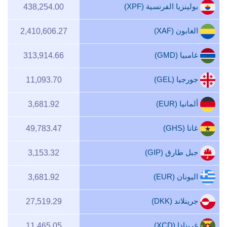
بولينزيا الفرنسية (XPF)
438,254.00
الغابون (XAF)
2,410,606.27
غامبيا (GMD)
313,914.66
جورجيا (GEL)
11,093.70
ألمانيا (EUR)
3,681.92
غانا (GHS)
49,783.47
جبل طارق (GIP)
3,153.32
اليونان (EUR)
3,681.92
جرينلاند (DKK)
27,519.29
غرينادا (XCD)
11,465.05