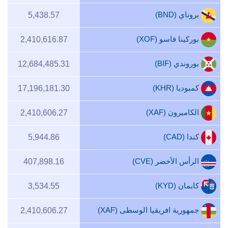
بروناي (BND)
5,438.57
بوركينا فاسو (XOF)
2,410,616.87
بوروندي (BIF)
12,684,485.31
كمبوديا (KHR)
17,196,181.30
الكاميرون (XAF)
2,410,606.27
كندا (CAD)
5,944.86
الرأس الأخضر (CVE)
407,898.16
كايمان (KYD)
3,534.55
جمهورية افريقيا الوسطى (XAF)
2,410,606.27