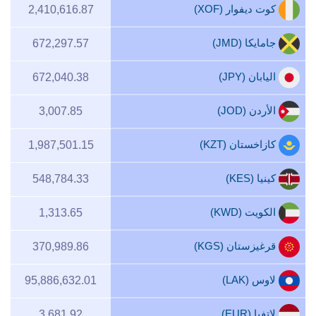
كوت ديفوار (XOF)
2,410,616.87
جامايكا (JMD)
672,297.57
اليابان (JPY)
672,040.38
الأردن (JOD)
3,007.85
كازاخستان (KZT)
1,987,501.15
كينيا (KES)
548,784.33
الكويت (KWD)
1,313.65
قرغيزستان (KGS)
370,989.86
لاوس (LAK)
95,886,632.01
لاتفيا (EUR)
3,681.92