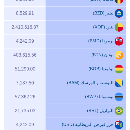
بيليز (BZD)
8,529.91
بنين (XOF)
2,410,616.87
برمودا (BMD)
4,242.09
بوتان (BTN)
403,615.56
بوليفيا (BOB)
51,299.00
البوسنة و الهرسك (BAM)
7,187.50
بوتسوانا (BWP)
57,362.26
البرازيل (BRL)
21,735.03
جزر فيرجن البريطانية (USD)
4,242.09