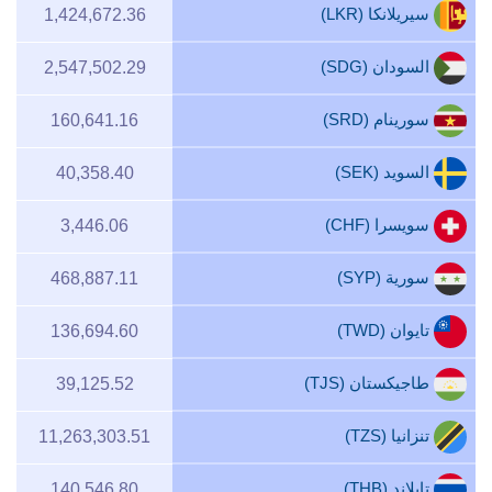
سيريلانكا (LKR)
1,424,672.36
السودان (SDG)
2,547,502.29
سورينام (SRD)
160,641.16
السويد (SEK)
40,358.40
سويسرا (CHF)
3,446.06
سورية (SYP)
468,887.11
تايوان (TWD)
136,694.60
طاجيكستان (TJS)
39,125.52
تنزانيا (TZS)
11,263,303.51
تايلاند (THB)
140,546.80