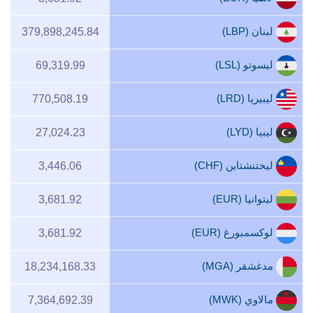
لبنان (LBP)
379,898,245.84
ليسوتو (LSL)
69,319.99
ليبيريا (LRD)
770,508.19
ليبيا (LYD)
27,024.23
ليختنشتاين (CHF)
3,446.06
ليتوانيا (EUR)
3,681.92
لوكسمبورغ (EUR)
3,681.92
مدغشقر (MGA)
18,234,168.33
مالاوي (MWK)
7,364,692.39