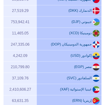
الدنمارك (DKK)
27,519.29
جيبوتي (DJF)
753,942.41
دومينيكا (XCD)
11,465.05
جمهورية الدومينيكان (DOP)
247,335.06
إكوادور (USD)
4,242.09
مصر (EGP)
210,799.80
السلفادور (SVC)
37,109.76
غينيا الإستوائية (XAF)
2,410,606.27
إريتريا (ERN)
63,631.35