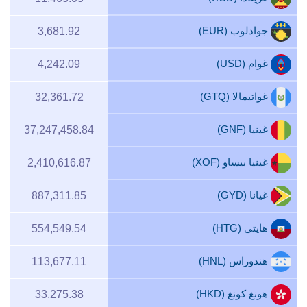
جوادلوب (EUR)
3,681.92
غوام (USD)
4,242.09
غواتيمالا (GTQ)
32,361.72
غينيا (GNF)
37,247,458.84
غينيا بيساو (XOF)
2,410,616.87
غيانا (GYD)
887,311.85
هايتي (HTG)
554,549.54
هندوراس (HNL)
113,677.11
هونغ كونغ (HKD)
33,275.38