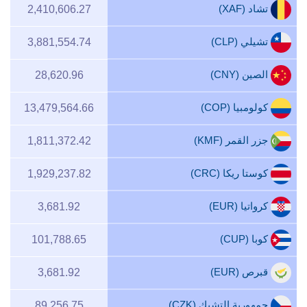
تشاد (XAF)
2,410,606.27
تشيلي (CLP)
3,881,554.74
الصين (CNY)
28,620.96
كولومبيا (COP)
13,479,564.66
جزر القمر (KMF)
1,811,372.42
كوستا ريكا (CRC)
1,929,237.82
كرواتيا (EUR)
3,681.92
كوبا (CUP)
101,788.65
قبرص (EUR)
3,681.92
جمهورية التشيك (CZK)
89,256.75