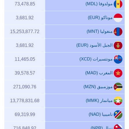
مولدوفا (MDL)
73,478.85
موناكو (EUR)
3,681.92
منغوليا (MNT)
15,253,877.72
الجبل الأسود (EUR)
3,681.92
مونتسيرات (XCD)
11,465.05
المغرب (MAD)
39,578.57
موزمبيق (MZN)
271,090.76
ميانمار (MMK)
13,778,831.68
ناميبيا (NAD)
69,319.99
نيبال (NPR)
716,848.92