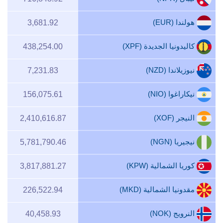
هولندا (EUR)
3,681.92
كاليدونيا الجديدة (XPF)
438,254.00
نيوزيلاندا (NZD)
7,231.83
نيكاراغوا (NIO)
156,075.61
النيجر (XOF)
2,410,616.87
نيجيريا (NGN)
5,781,790.46
كوريا الشمالية (KPW)
3,817,881.27
مقدونيا الشمالية (MKD)
226,522.94
النرويج (NOK)
40,458.93