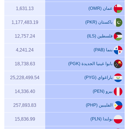
عمان (OMR)
1,631.13
باكستان (PKR)
1,177,483.19
فلسطين (ILS)
12,757.24
بنما (PAB)
4,241.24
بابوا غينيا الجديدة (PGK)
18,738.63
باراغواي (PYG)
25,228,499.54
بيرو (PEN)
14,336.40
الفليبين (PHP)
257,893.83
بولندا (PLN)
15,836.99