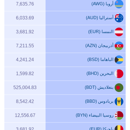
أروبا (AWG)
7,635.76
أستراليا (AUD)
6,033.69
النمسا (EUR)
3,681.92
أذربيجان (AZN)
7,211.55
الباهاما (BSD)
4,241.24
البحرين (BHD)
1,599.82
بنغلاديش (BDT)
525,004.83
بربادوس (BBD)
8,542.42
روسيا البيضاء (BYN)
12,556.67
بلجيكا (EUR)
3,681.92