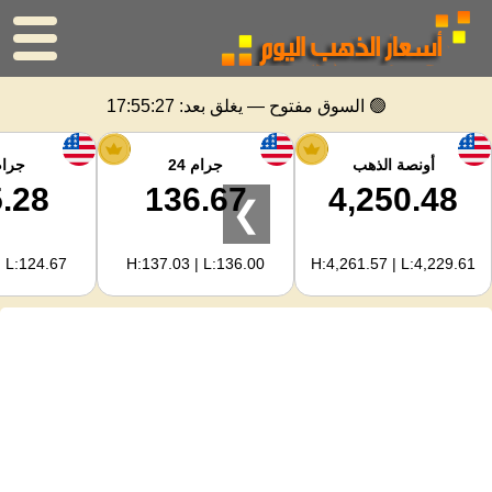
الرئيسية
🟢 السوق مفتوح — يغلق بعد:
17:55:27
سعر الذهب
أونصة الذهب
جرام 24
جرام 
.28
136.67
4,250.48
❯
اسعار الفضه
| L:124.67
H:137.03 | L:136.00
H:4,261.57 | L:4,229.61
حاسبة الذهب
لمشرفي المواقع
توقعات أسعار الذهب