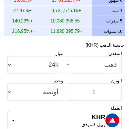
8 يوليو 2026
16,371,635.42
394,761.06
460,554.57
5 سنوات
+10,080,358.55
+140.23%
10 سنوات
+11,820,395.79
+216.95%
حاسبة الذهب (KHR)
المعدن
عيار
الوزن
وحدة
العملة
KHR
رييل كمبودي