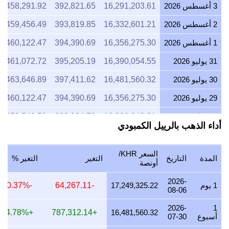
2 أغسطس 2026
16,332,601.21
393,819.85
459,456.49
1 أغسطس 2026
16,356,275.30
394,390.69
460,122.47
31 يوليو 2026
16,390,054.55
395,205.19
461,072.72
30 يوليو 2026
16,481,560.32
397,411.62
463,646.89
29 يوليو 2026
16,356,275.30
394,390.69
460,122.47
28 يوليو 2026
16,300,043.31
393,034.79
458,540.59
أداء الذهب بالرييل الكمبودي
27 يوليو 2026
16,489,795.92
397,610.20
463,878.57
26 يوليو 2026
16,376,524.20
394,878.94
460,692.10
السعر KHR/
المدة
التاريخ
التغير
التغير %
أونصة
25 يوليو 2026
16,376,524.20
394,878.94
460,692.10
2026-
1 يوم
17,249,325.22
-64,267.11
-0.37%
24 يوليو 2026
16,432,468.46
396,227.90
462,265.88
08-06
2026-
1
23 يوليو 2026
16,339,251.56
393,980.20
459,643.57
+4.78%
+787,312.14
16,481,560.32
أسبوع
07-30
22 يوليو 2026
16,761,219.95
404,154.92
471,514.07
2026-
30 يوم
16,665,794.24
+603,078.21
+3.62%
07-07
21 يوليو 2026
16,423,756.39
396,017.83
462,020.80