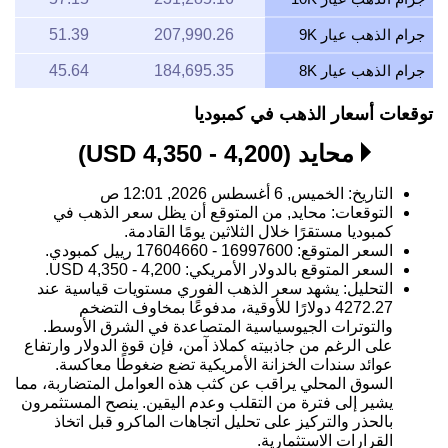
جرام الذهب عيار 9K
207,990.26
51.39
جرام الذهب عيار 8K
184,695.35
45.64
توقعات أسعار الذهب في كمبوديا
محايد (4,200 - 4,350 USD)
التاريخ: الخميس, 6 أغسطس 2026, 12:01 ص
التوقعات: محايد, من المتوقع أن يظل سعر الذهب في
كمبوديا مستقرًا خلال الثلاثين يومًا القادمة.
السعر المتوقع: 16997600 - 17604660 رييل كمبودي.
السعر المتوقع بالدولار الأمريكي: 4,200 - 4,350 USD.
التحليل: يشهد سعر الذهب الفوري مستويات قياسية عند
4272.27 دولارًا للأوقية، مدفوعًا بمخاوف التضخم
والتوترات الجيوسياسية المتصاعدة في الشرق الأوسط.
على الرغم من جاذبيته كملاذ آمن، فإن قوة الدولار وارتفاع
عوائد سندات الخزانة الأمريكية تضع ضغوطًا معاكسة.
السوق المحلي يراقب عن كثب هذه العوامل المتضاربة، مما
يشير إلى فترة من التقلب وعدم اليقين. ينصح المستثمرون
بالحذر والتركيز على تحليل اتجاهات الماكرو قبل اتخاذ
القرارات الاستثمارية.