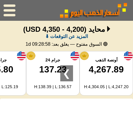
محايد
(4,200 - 4,350 USD)
الرئيسية
المزيد عن التوقعات ⬇
سعر الذهب
🟢 السوق مفتوح — يغلق بعد:
1d 09:28:57
اسعار الفضه
أونصة الذهب
جرام 24
جرام 
.80
137.23
4,267.89
❯
حاسبة الذهب
| L:125.19
H:138.39 | L:136.57
H:4,304.05 | L:4,247.20
لمشرفي المواقع
توقعات أسعار الذهب