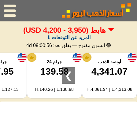
هابط
(3,950 - 4,200 USD)
الرئيسية
المزيد عن التوقعات ⬇
سعر الذهب
🟢 السوق مفتوح — يغلق بعد:
4d 09:00:55
اسعار الفضه
أونصة الذهب
جرام 24
جرام 
.95
139.58
4,341.07
❯
حاسبة الذهب
| L:127.13
H:140.26 | L:138.68
H:4,361.94 | L:4,313.08
لمشرفي المواقع
توقعات أسعار الذهب