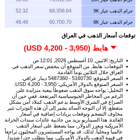
جرام الذهب عيار 9K
68,356.64
52.32
جرام الذهب عيار 8K
60,700.70
46.46
توقعات أسعار الذهب في العراق
هابط (3,950 - 4,200 USD)
التاريخ: الاثنين, 10 أغسطس 2026, 12:01 ص
التوقعات: هابط, من المتوقع أن ينخفض سعر الذهب في
العراق خلال الثلاثين يوماً القادمة.
السعر المتوقع: 5160730 - 5487360 دينار عراقي.
السعر المتوقع بالدولار الأمريكي: 3,950 - 4,200 USD.
التحليل: يواجه سوق الذهب ضغوطاً بيعية متزايدة على
الرغم من المخاطر الجيوسياسية المرتفعة. ففي حين أن
الصراع في الشرق الأوسط يدعم الذهب كملاذ آمن بشكل
متقطع، إلا أن التوجه السائد يشير إلى أن هذه التوترات تثير
مخاوف التضخم وتوقعات بزيادات إضافية في أسعار
الفائدة. هذا السيناريو يزيد من جاذبية عائدات سندات الخزانة
الأمريكية ويعزز الدولار، مما يضغط على أسعار الذهب
عالمياً ومحلياً. لذلك، قد يواجه المستثمرون المحليون تراجعاً
في قيمة الذهب بالدولار الأمريكي، مما يتطلب حذراً شديداً.