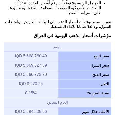
العوامل الرئيسية: توقعات رفع أسعار الفائدة, عائدات
السندات الأمريكية المرتفعة, المخاوف التضخمية وتأثيرها
على السياسة النقدية.
تنويه: تستند توقعات أسعار الذهب إلى البيانات التاريخية واتجاهات
السوق، ولا تُعدّ ضماناً للأداء المستقبلي.
مؤشرات أسعار الذهب اليومية في العراق
اليوم
سعر البيع
5,668,760.49 IQD
سعر الشراء
5,669,327.39 IQD
سعر الفتح
5,660,773.70 IQD
التغير
8,270.24 IQD
نسبة التغير %
0.15%
العام السابق
الأعلى خلال شهر
5,694,808.66 IQD