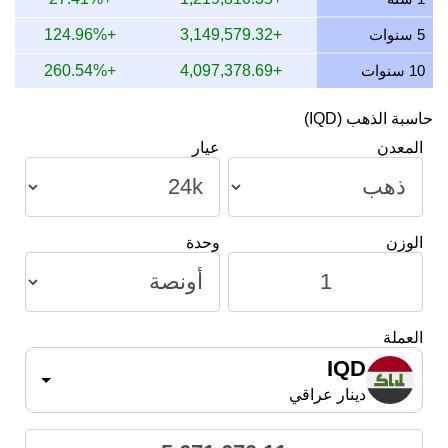
12 يوليو 2026
5,396,644.15
173,502.11
158,927.93
5 سنوات
+3,149,579.32
+124.96%
10 سنوات
+4,097,378.69
+260.54%
حاسبة الذهب (IQD)
المعدن
عيار
الوزن
وحدة
العملة
IQD
دينار عراقي