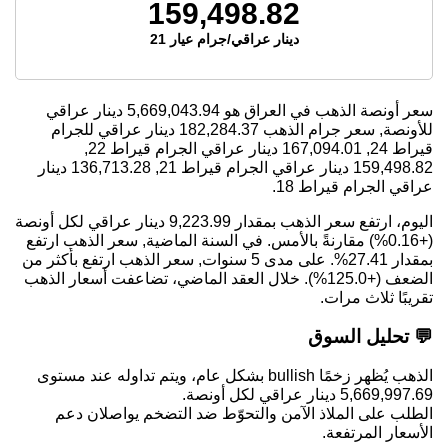
159,498.82
دينار عراقي/جرام عيار 21
سعر أونصة الذهب في العراق هو
5,669,043.94
دينار عراقي
للأونصة, سعر جرام الذهب
182,284.37
دينار عراقي للجرام
قيراط 24,
167,094.01
دينار عراقي الجرام قيراط 22,
159,498.82
دينار عراقي الجرام قيراط 21,
136,713.28
دينار
عراقي الجرام قيراط 18.
اليوم، ارتفع سعر الذهب بمقدار 9,223.99 دينار عراقي لكل أونصة
(+0.16%) مقارنةً بالأمس. في السنة الماضية, سعر الذهب ارتفع
بمقدار 27.41%. على مدى 5 سنوات, سعر الذهب ارتفع بأكثر من
الضعف (+125.0%). خلال العقد الماضي، تضاعفت أسعار الذهب
تقريبًا ثلاث مرات.
💬 تحليل السوق
الذهب يُظهر زخمًا bullish بشكل عام، ويتم تداوله عند مستوى
5,669,997.69 دينار عراقي لكل أونصة.
الطلب على الملاذ الآمن والتحوّط ضد التضخم يواصلان دعم
الأسعار المرتفعة.