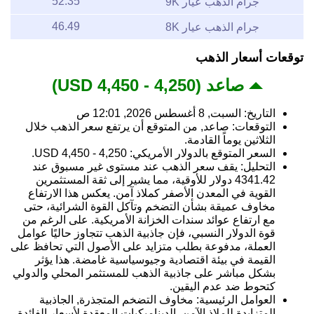
52.35
جرام الذهب عيار 9K
46.49
جرام الذهب عيار 8K
توقعات أسعار الذهب
صاعد (4,250 - 4,450 USD)
التاريخ: السبت, 8 أغسطس 2026, 12:01 ص
التوقعات: صاعد, من المتوقع أن يرتفع سعر الذهب خلال
الثلاثين يوماً القادمة.
السعر المتوقع بالدولار الأمريكي: 4,250 - 4,450 USD.
التحليل: يقف سعر الذهب عند مستوى غير مسبوق عند
4341.42 دولار للأوقية، مما يشير إلى ثقة المستثمرين
القوية في المعدن الأصفر كملاذ آمن. يعكس هذا الارتفاع
مخاوف عميقة بشأن التضخم وتآكل القوة الشرائية، حتى
مع ارتفاع عوائد سندات الخزانة الأمريكية. على الرغم من
قوة الدولار النسبي، فإن جاذبية الذهب تتجاوز حاليًا عوامل
العملة، مدفوعة بطلب متزايد على الأصول التي تحافظ على
القيمة في بيئة اقتصادية وجيوسياسية غامضة. هذا يؤثر
بشكل مباشر على جاذبية الذهب للمستثمر المحلي والدولي
كتحوط ضد عدم اليقين.
العوامل الرئيسية: مخاوف التضخم المتجذرة, الجاذبية
المتزايدة للملاذ الآمن, الديناميكيات المعقدة لأسعار الفائدة