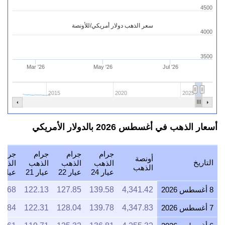
4500
سعر الذهب دولار أمريكي/للأونصة
4000
3500
Mar '26
May '26
Jul '26
2015
2020
2025
أسعار الذهب في أغسطس 2026 بالدولار الأمريكي
جرام
جرام
جرام
جرام
أونصة
التاريخ
الذهب
الذهب
الذهب
الذه
الذهب
عيار 24
عيار 22
عيار 21
عيار 18
8 أغسطس 2026
4,341.42
139.58
127.85
122.13
4.68
7 أغسطس 2026
4,347.83
139.78
128.04
122.31
4.84