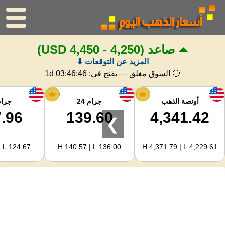
صاعد
(4,250 - 4,450 USD)
الرئيسية
المزيد عن التوقعات ⬇
سعر الذهب
🔴 السوق مغلق — يفتح في:
1d 03:46:45
اسعار الفضه
أونصة الذهب
جرام 24
جرام 
.96
139.60
4,341.42
❯
حاسبة الذهب
| L:124.67
H:140.57 | L:136.00
H:4,371.79 | L:4,229.61
لمشرفي المواقع
توقعات أسعار الذهب