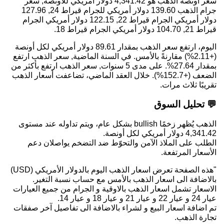
سعر أونصة الذهب هو
4,341.42
دولار أمريكي للأونصة, سعر
جرام الذهب
139.60
دولار أمريكي للجرام قيراط 24,
127.96
دولار أمريكي الجرام قيراط 22,
122.15
دولار أمريكي الجرام
قيراط 21,
104.70
دولار أمريكي الجرام قيراط 18.
اليوم، ارتفع سعر الذهب بمقدار 89.61 دولار أمريكي لكل أونصة
(+2.11%) مقارنةً بالأمس. في السنة الماضية, سعر الذهب ارتفع
بمقدار 27.64%. على مدى 5 سنوات, سعر الذهب ارتفع بأكثر من
الضعف (+152.7%). خلال العقد الماضي، تضاعفت أسعار الذهب
تقريبًا ثلاث مرات.
💬 تحليل السوق
الذهب يُظهر زخمًا bullish بشكل عام، ويتم تداوله عند مستوى
4,341.42 دولار أمريكي لكل أونصة.
الطلب على الملاذ الآمن والتحوّط ضد التضخم يواصلان دعم
الأسعار المرتفعة.
"هذه الصفحة تعرض اسعار الذهب اليوم بالدولار الأمريكي (USD)
بالاضافة الى اسعار الذهب بالأمس مع حساب نسبة التغير.
الاسعار تشمل اسعار الذهب بالاوقية و الجرام من جميع العيارات
عيار 24 و عيار 22 و عيار 21 و عيار 18 و عيار 14.
تم اضافة اسعار البيع و لشراء بالاضافة الى تفاصيل آخر صفقات
تجارة الذهب.