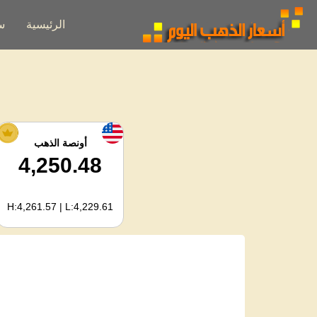
الرئيسية
س
أونصة الذهب
4,250.48
H:4,261.57 | L:4,229.61