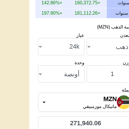
+142.86%
+160,372.75
+197.90%
+181,112.26
 الذهب (MZN)
معدن
عيار
وزن
وحدة
ملة
MZN
ماتيكال موزمبيقي
271,940.06