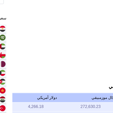
سعر 
قي
كال موزمبيقي
دولار أمريكي
4,266.18
272,630.23