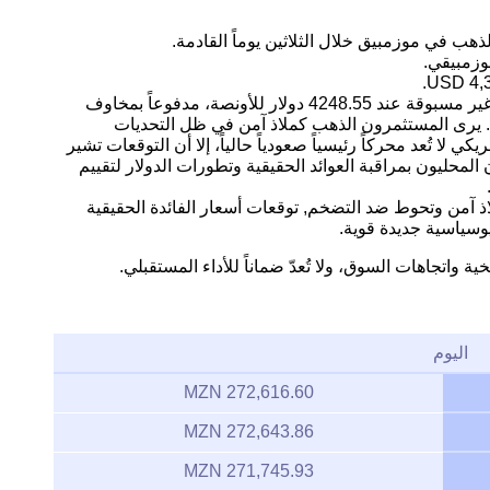
هب في موزمبيق خلال الثلاثين يوماً القادمة.
التحليل: يشهد سوق الذهب مستويات سعرية غير مسبوقة عند 4248.55 دولار للأونصة، مدفوعاً بمخاوف
ة. يرى المستثمرون الذهب كملاذ آمن في ظل التحديات
كي لا تُعد محركاً رئيسياً صعودياً حالياً، إلا أن التوقعات تشير
لمحليون بمراقبة العوائد الحقيقية وتطورات الدولار لتقييم
اذ آمن وتحوط ضد التضخم, توقعات أسعار الفائدة الحقيقية
وسياسية جديدة قوية.
ية واتجاهات السوق، ولا تُعدّ ضماناً للأداء المستقبلي.
اليوم
272,616.60 MZN
272,643.86 MZN
271,745.93 MZN