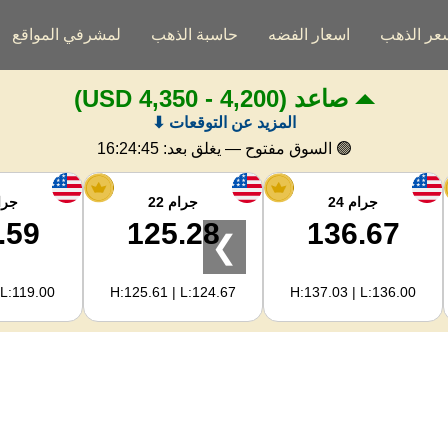
عر الذهب
اسعار الفضه
حاسبة الذهب
لمشرفي المواقع
صاعد
(4,200 - 4,350 USD)
المزيد عن التوقعات ⬇
🟢 السوق مفتوح — يغلق بعد:
16:24:44
جرام 24
جرام 22
جرام
.59
125.28
136.67
❯
 L:119.00
H:125.61 | L:124.67
H:137.03 | L:136.00