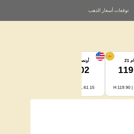
توقعات أسعار الذهب
 21
أونصة الفضة
فضة كجم
1,994.08
62.02
119
H:2,003.89 | L:1,966.08
H:62.32 | L:61.15
H:119.90 |