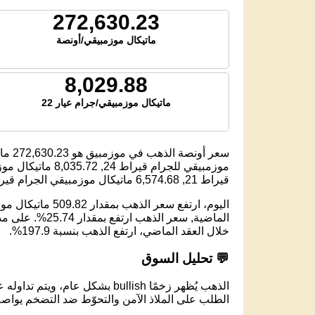
272,630.23
ماتيكال موزمبيقي/أونصة
8,029.88
ماتيكال موزمبيقي/جرام عيار 22
سعر أونصة الذهب في موزمبيق هو
272,630.23
مات
موزمبيقي للجرام قيراط 24,
8,035.72
ماتيكال موزم
قيراط 21,
6,574.68
ماتيكال موزمبيقي الجرام قيراط 
خلال العقد الماضي، ارتفع الذهب بنسبة 197.9%.
💬 تحليل السوق
الذهب يُظهر زخمًا bullish بشكل عام، ويتم تداوله عند مستوى 272,630.23 ماتيكال موزمبيقي لكل أونصة.
الطلب على الملاذ الآمن والتحوّط ضد التضخم يواصل