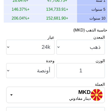
1 سنة
+47,706.75
+26.64%
8 يوليو 2026
219,361.09
7,052.46
6,460.05
,170.90
5 سنوات
+134,733.91
+146.37%
10 سنوات
+152,681.90
+206.04%
حاسبة الذهب (MKD)
المعدن
عيار
الوزن
وحدة
العملة
MKD
دينار مقادوني