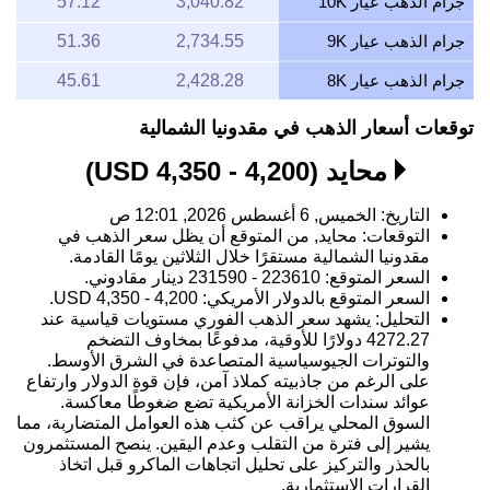
جرام الذهب عيار 10K
3,040.82
57.12
جرام الذهب عيار 9K
2,734.55
51.36
جرام الذهب عيار 8K
2,428.28
45.61
توقعات أسعار الذهب في مقدونيا الشمالية
محايد (4,200 - 4,350 USD)
التاريخ: الخميس, 6 أغسطس 2026, 12:01 ص
التوقعات: محايد, من المتوقع أن يظل سعر الذهب في
مقدونيا الشمالية مستقرًا خلال الثلاثين يومًا القادمة.
السعر المتوقع: 223610 - 231590 دينار مقادوني.
السعر المتوقع بالدولار الأمريكي: 4,200 - 4,350 USD.
التحليل: يشهد سعر الذهب الفوري مستويات قياسية عند
4272.27 دولارًا للأوقية، مدفوعًا بمخاوف التضخم
والتوترات الجيوسياسية المتصاعدة في الشرق الأوسط.
على الرغم من جاذبيته كملاذ آمن، فإن قوة الدولار وارتفاع
عوائد سندات الخزانة الأمريكية تضع ضغوطًا معاكسة.
السوق المحلي يراقب عن كثب هذه العوامل المتضاربة، مما
يشير إلى فترة من التقلب وعدم اليقين. ينصح المستثمرون
بالحذر والتركيز على تحليل اتجاهات الماكرو قبل اتخاذ
القرارات الاستثمارية.