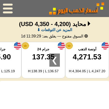
محايد
(4,200 - 4,350 USD)
الرئيسية
المزيد عن التوقعات ⬇
سعر الذهب
🟢 السوق مفتوح — يغلق بعد:
1d 11:39:29
اسعار الفضه
أونصة الذهب
جرام 24
جرام 
.90
137.35
4,271.53
❯
حاسبة الذهب
| L:125.19
H:138.39 | L:136.57
H:4,304.05 | L:4,247.20
لمشرفي المواقع
توقعات أسعار الذهب