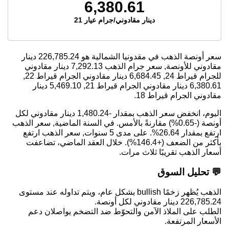
6,380.61
دينار مقادوني/جرام عيار 21
سعر أونصة الذهب في مقدونيا الشمالية هو
226,785.24
دينار
مقادوني للأونصة, سعر جرام الذهب
7,292.13
دينار مقادوني
للجرام قيراط 24,
6,684.45
دينار مقادوني الجرام قيراط 22,
6,380.61
دينار مقادوني الجرام قيراط 21,
5,469.10
دينار
مقادوني الجرام قيراط 18.
اليوم، انخفض سعر الذهب بمقدار -1,480.24 دينار مقادوني لكل
أونصة (-0.65%) مقارنةً بالأمس. في السنة الماضية, سعر الذهب
ارتفع بمقدار 26.64%. على مدى 5 سنوات, سعر الذهب ارتفع
بأكثر من الضعف (+146.4%). خلال العقد الماضي، تضاعفت
أسعار الذهب تقريبًا ثلاث مرات.
💬 تحليل السوق
الذهب يُظهر زخمًا bullish بشكل عام، ويتم تداوله عند مستوى
226,785.24 دينار مقادوني لكل أونصة.
الطلب على الملاذ الآمن والتحوّط ضد التضخم يواصلان دعم
الأسعار المرتفعة.