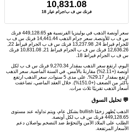
10,831.08
فرنك س ف ب/جرام عيار 18
سعر أونصة الذهب في بولينزيا الفرنسية هو
449,128.65
فرنك
س ف ب للأونصة, سعر جرام الذهب
14,441.44
فرنك س ف ب
للجرام قيراط 24,
13,237.98
فرنك س ف ب الجرام قيراط 22,
12,636.26
فرنك س ف ب الجرام قيراط 21,
10,831.08
فرنك
س ف ب الجرام قيراط 18.
اليوم، ارتفع سعر الذهب بمقدار 9,270.34 فرنك س ف ب لكل
أونصة (+2.11%) مقارنةً بالأمس. في السنة الماضية, سعر الذهب
ارتفع بمقدار 29.17%. على مدى 5 سنوات, سعر الذهب ارتفع
بأكثر من الضعف (+151.0%). خلال العقد الماضي، تضاعفت
أسعار الذهب تقريبًا ثلاث مرات.
💬 تحليل السوق
الذهب يُظهر زخمًا bullish بشكل عام، ويتم تداوله عند مستوى
449,128.65 فرنك س ف ب لكل أونصة.
الطلب على الملاذ الآمن والتحوّط ضد التضخم يواصلان دعم
الأسعار المرتفعة.