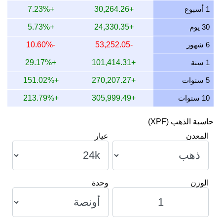
13 يوليو 2026
419,205.48
5,620.10
7,884.31
,108.09
1 أسبوع
+30,264.26
+7.23%
12 يوليو 2026
429,826.81
5,762.49
8,084.08
,364.20
30 يوم
+24,330.35
+5.73%
11 يوليو 2026
430,184.52
5,767.29
8,090.80
,372.82
6 شهور
-53,252.05
-10.60%
10 يوليو 2026
428,337.93
5,742.53
8,056.07
,328.30
1 سنة
+101,414.31
+29.17%
9 يوليو 2026
431,121.69
5,779.85
8,108.43
,395.42
5 سنوات
+270,207.27
+151.02%
10 سنوات
+305,999.49
+213.79%
حاسبة الذهب (XPF)
المعدن
عيار
الوزن
وحدة