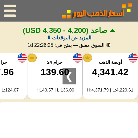
صاعد
(4,200 - 4,350 USD)
الرئيسية
المزيد عن التوقعات ⬇
سعر الذهب
🔴 السوق مغلق — يفتح في:
1d 22:26:24
اسعار الفضه
أونصة الذهب
جرام 24
جرام 
.96
139.60
4,341.42
❯
حاسبة الذهب
| L:124.67
H:140.57 | L:136.00
H:4,371.79 | L:4,229.61
لمشرفي المواقع
توقعات أسعار الذهب