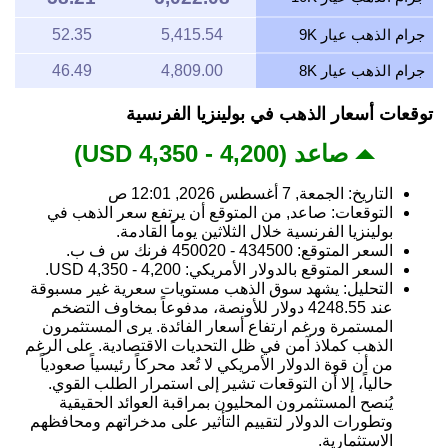
جرام الذهب عيار 9K
5,415.54
52.35
جرام الذهب عيار 8K
4,809.00
46.49
توقعات أسعار الذهب في بولينزيا الفرنسية
صاعد (4,200 - 4,350 USD)
التاريخ: الجمعة, 7 أغسطس 2026, 12:01 ص
التوقعات: صاعد, من المتوقع أن يرتفع سعر الذهب في
بولينزيا الفرنسية خلال الثلاثين يوماً القادمة.
السعر المتوقع: 434500 - 450020 فرنك س ف ب.
السعر المتوقع بالدولار الأمريكي: 4,200 - 4,350 USD.
التحليل: يشهد سوق الذهب مستويات سعرية غير مسبوقة
عند 4248.55 دولار للأونصة، مدفوعاً بمخاوف التضخم
المستمرة ورغم ارتفاع أسعار الفائدة. يرى المستثمرون
الذهب كملاذ آمن في ظل التحديات الاقتصادية. على الرغم
من أن قوة الدولار الأمريكي لا تُعد محركاً رئيسياً صعودياً
حالياً، إلا أن التوقعات تشير إلى استمرار الطلب القوي.
يُنصح المستثمرون المحليون بمراقبة العوائد الحقيقية
وتطورات الدولار لتقييم التأثير على مدخراتهم ومحافظهم
الاستثمارية.