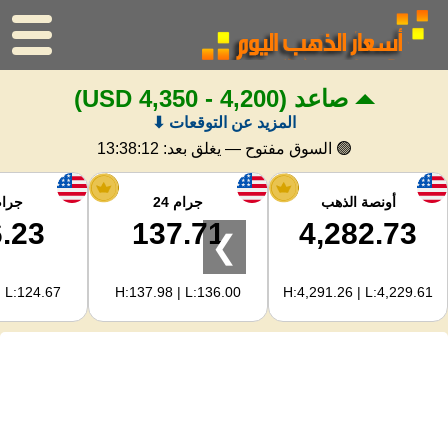
صاعد
(4,200 - 4,350 USD)
الرئيسية
المزيد عن التوقعات ⬇
سعر الذهب
🟢 السوق مفتوح — يغلق بعد:
13:38:11
اسعار الفضه
أونصة الذهب
جرام 24
جرام 
.23
137.71
4,282.73
❯
حاسبة الذهب
| L:124.67
H:137.98 | L:136.00
H:4,291.26 | L:4,229.61
لمشرفي المواقع
توقعات أسعار الذهب