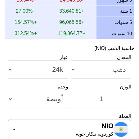
9 يوليو 2026
151,466.94
2,030.65
2,848.75
,652.25
5 سنوات
+96,065.56
+154.57%
10 سنوات
+119,864.77
+312.54%
حاسبة الذهب (NIO)
المعدن
عيار
الوزن
وحدة
العملة
NIO
كوردوبه نيكاراجوية