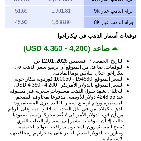
جرام الذهب عيار 9K
1,901.81
51.69
جرام الذهب عيار 8K
1,688.80
45.90
توقعات أسعار الذهب في نيكاراغوا
صاعد (4,200 - 4,350 USD)
التاريخ: الجمعة, 7 أغسطس 2026, 12:01 ص
التوقعات: صاعد, من المتوقع أن يرتفع سعر الذهب في
نيكاراغوا خلال الثلاثين يوماً القادمة.
السعر المتوقع: 154530 - 160050 كوردوبه نيكاراجوية.
السعر المتوقع بالدولار الأمريكي: 4,200 - 4,350 USD.
التحليل: يشهد سوق الذهب مستويات سعرية غير مسبوقة
عند 4248.55 دولار للأونصة، مدفوعاً بمخاوف التضخم
المستمرة ورغم ارتفاع أسعار الفائدة. يرى المستثمرون
الذهب كملاذ آمن في ظل التحديات الاقتصادية. على الرغم
من أن قوة الدولار الأمريكي لا تُعد محركاً رئيسياً صعودياً
حالياً، إلا أن التوقعات تشير إلى استمرار الطلب القوي.
يُنصح المستثمرون المحليون بمراقبة العوائد الحقيقية
وتطورات الدولار لتقييم التأثير على مدخراتهم ومحافظهم
الاستثمارية.