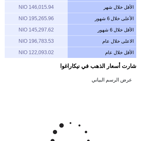
الأقل خلال شهر
146,015.94 NIO
الأعلى خلال 6 شهور
195,265.96 NIO
الأقل خلال 6 شهور
145,297.62 NIO
الاعلى خلال عام
196,783.53 NIO
الأقل خلال عام
122,093.02 NIO
شارت أسعار الذهب في نيكاراغوا
Feb 7, 2026
→
Aug 7, 2026
6m ▾
180k
160k
سعر الذهب كوردوبه نيكاراجوية/للأونصة