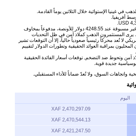
ب في غينيا الإستوائية خلال الثلاثين يوماً القادمة.
التحليل: يشهد سوق الذهب مستويات سعرية غير مسبوقة عند 4248.55 دولار للأونصة، مدفوعاً بمخاوف
ة. يرى المستثمرون الذهب كملاذ آمن في ظل التحديات
كي لا تُعد محركاً رئيسياً صعودياً حالياً، إلا أن التوقعات تشير
لمحليون بمراقبة العوائد الحقيقية وتطورات الدولار لتقييم
اذ آمن وتحوط ضد التضخم, توقعات أسعار الفائدة الحقيقية
وسياسية جديدة قوية.
ية واتجاهات السوق، ولا تُعدّ ضماناً للأداء المستقبلي.
ئية
اليوم
2,470,297.09 XAF
2,470,544.13 XAF
2,421,247.50 XAF