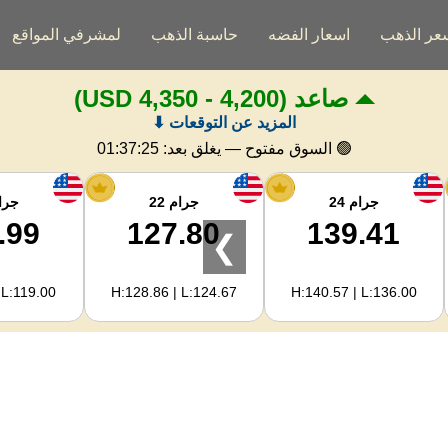
عر الذهب
اسعار الفضه
حاسبة الذهب
لمشرفي المواقع
صاعد
(4,200 - 4,350 USD)
المزيد عن التوقعات ⬇
🟢 السوق مفتوح — يغلق بعد:
01:37:24
جرام 24
جرام 22
جرام
.99
127.80
139.41
❯
 L:119.00
H:128.86 | L:124.67
H:140.57 | L:136.00