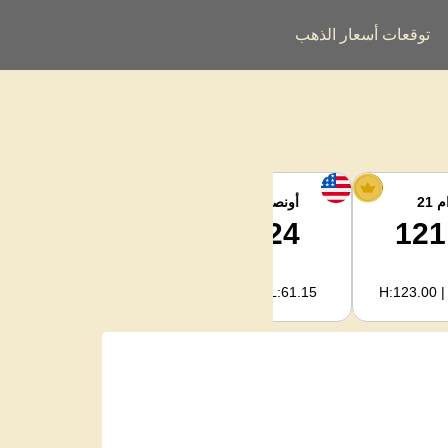
توقعات أسعار الذهب
 21
أونصة الفضة
فضة كجم
2,033.50
63.24
121
H:2,094.18 | L:1,966.08
H:65.13 | L:61.15
H:123.00 |