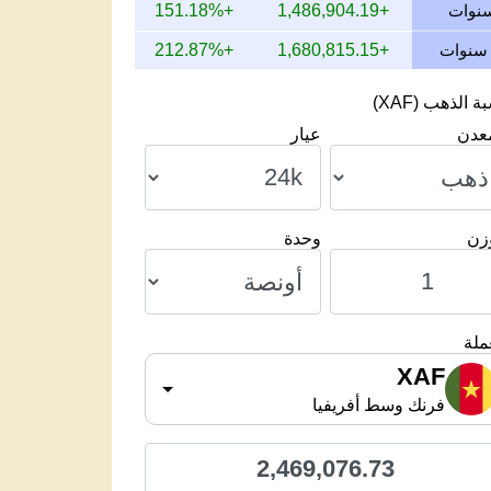
+151.18%
+1,486,904.19
+212.87%
+1,680,815.15
 الذهب (XAF)
معدن
عيار
وزن
وحدة
ملة
XAF
فرنك وسط أفريفيا
2,469,076.73