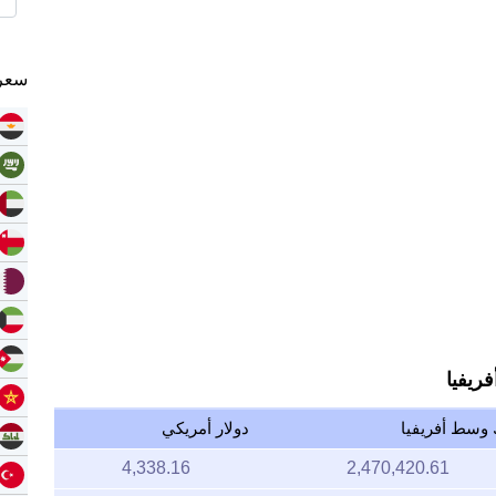
سعر 
ريفيا
وسط أفريفيا
دولار أمريكي
4,338.16
2,470,420.61