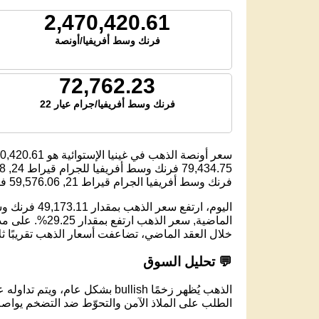
2,470,420.61
فرنك وسط أفريفيا/أونصة
72,762.23
فرنك وسط أفريفيا/جرام عيار 22
سعر أونصة الذهب في غينيا الإستوائية هو
0,420.61
79,434.75
فرنك وسط أفريفيا للجرام قيراط 24,
18
فرنك وسط أفريفيا الجرام قيراط 21,
59,576.06
فر
خلال العقد الماضي، تضاعفت أسعار الذهب تقريبًا ث
💬 تحليل السوق
الذهب يُظهر زخمًا bullish بشكل عام، ويتم تداوله عند مستوى 2,470,420.61 فرنك وسط أفريفيا لكل أونصة.
الطلب على الملاذ الآمن والتحوّط ضد التضخم يواصل