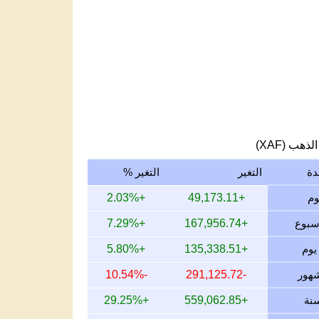
لذهب (XAF)
دة
التغير
التغير %
+2.03%
+49,173.11
+7.29%
+167,956.74
+5.80%
+135,338.51
-10.54%
-291,125.72
+29.25%
+559,062.85