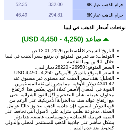
جرام الذهب عيار 9K
332.00
52.35
جرام الذهب عيار 8K
294.81
46.49
توقعات أسعار الذهب في ليبيا
صاعد (4,250 - 4,450 USD)
التاريخ: السبت, 8 أغسطس 2026, 12:01 ص
التوقعات: صاعد, من المتوقع أن يرتفع سعر الذهب في ليبيا
خلال الثلاثين يوماً القادمة.
السعر المتوقع: 26950 - 28220 دينار ليبي.
السعر المتوقع بالدولار الأمريكي: 4,250 - 4,450 USD.
التحليل: يقف سعر الذهب عند مستوى غير مسبوق عند
4341.42 دولار للأوقية، مما يشير إلى ثقة المستثمرين
القوية في المعدن الأصفر كملاذ آمن. يعكس هذا الارتفاع
مخاوف عميقة بشأن التضخم وتآكل القوة الشرائية، حتى
مع ارتفاع عوائد سندات الخزانة الأمريكية. على الرغم من
قوة الدولار النسبي، فإن جاذبية الذهب تتجاوز حاليًا عوامل
العملة، مدفوعة بطلب متزايد على الأصول التي تحافظ على
القيمة في بيئة اقتصادية وجيوسياسية غامضة. هذا يؤثر
بشكل مباشر على جاذبية الذهب للمستثمر المحلي والدولي
كتحوط ضد عدم اليقين.