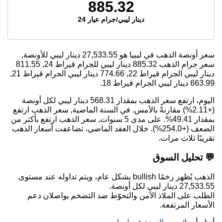
885.32
دينار ليبي/جرام عيار 24
سعر أونصة الذهب في ليبيا هو
27,533.55
دينار ليبي للأونصة,
سعر جرام الذهب
885.32
دينار ليبي للجرام قيراط 24,
811.55
دينار ليبي الجرام قيراط 22,
774.66
دينار ليبي الجرام قيراط 21,
663.99
دينار ليبي الجرام قيراط 18.
اليوم، ارتفع سعر الذهب بمقدار 568.31 دينار ليبي لكل أونصة
(+2.11%) مقارنةً بالأمس. في السنة الماضية, سعر الذهب ارتفع
بمقدار 49.41%. على مدى 5 سنوات, سعر الذهب ارتفع بأكثر من
الضعف (+254.0%). خلال العقد الماضي، تضاعفت أسعار الذهب
تقريبًا ثلاث مرات.
💬 تحليل السوق
الذهب يُظهر زخمًا bullish بشكل عام، ويتم تداوله عند مستوى
27,533.55 دينار ليبي لكل أونصة.
الطلب على الملاذ الآمن والتحوّط ضد التضخم يواصلان دعم
الأسعار المرتفعة.