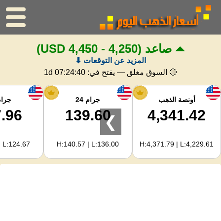
صاعد
(4,250 - 4,450 USD)
الرئيسية
المزيد عن التوقعات ⬇
سعر الذهب
🔴 السوق مغلق — يفتح في:
1d 07:24:39
اسعار الفضه
أونصة الذهب
جرام 24
جرام 
.96
139.60
4,341.42
❯
حاسبة الذهب
| L:124.67
H:140.57 | L:136.00
H:4,371.79 | L:4,229.61
لمشرفي المواقع
توقعات أسعار الذهب