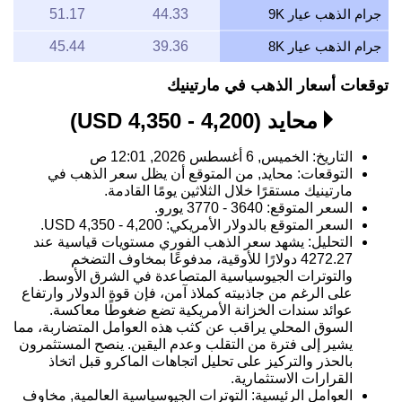
جرام الذهب عيار 9K
44.33
51.17
جرام الذهب عيار 8K
39.36
45.44
توقعات أسعار الذهب في مارتينيك
محايد (4,200 - 4,350 USD)
التاريخ: الخميس, 6 أغسطس 2026, 12:01 ص
التوقعات: محايد, من المتوقع أن يظل سعر الذهب في
مارتينيك مستقرًا خلال الثلاثين يومًا القادمة.
السعر المتوقع: 3640 - 3770 يورو.
السعر المتوقع بالدولار الأمريكي: 4,200 - 4,350 USD.
التحليل: يشهد سعر الذهب الفوري مستويات قياسية عند
4272.27 دولارًا للأوقية، مدفوعًا بمخاوف التضخم
والتوترات الجيوسياسية المتصاعدة في الشرق الأوسط.
على الرغم من جاذبيته كملاذ آمن، فإن قوة الدولار وارتفاع
عوائد سندات الخزانة الأمريكية تضع ضغوطًا معاكسة.
السوق المحلي يراقب عن كثب هذه العوامل المتضاربة، مما
يشير إلى فترة من التقلب وعدم اليقين. ينصح المستثمرون
بالحذر والتركيز على تحليل اتجاهات الماكرو قبل اتخاذ
القرارات الاستثمارية.
العوامل الرئيسية: التوترات الجيوسياسية العالمية, مخاوف