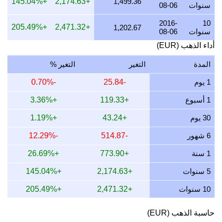
+145.04%
+2,174.63
1,499.36
سنوات
08-06
17 يوليو 2026
3,512.31
112.92
84.69
66.06
2016-
10
+205.49%
+2,471.32
1,202.67
16 يوليو 2026
3,483.64
112.00
84.00
65.52
سنوات
08-06
أداء الذهب (EUR)
15 يوليو 2026
3,543.01
113.91
85.43
66.64
14 يوليو 2026
3,558.53
114.41
85.81
66.93
المدة
التغير
التغير %
13 يوليو 2026
3,512.94
112.94
84.71
66.07
1 يوم
-25.84
-0.70%
12 يوليو 2026
3,601.95
115.80
86.85
67.74
1 أسبوع
+119.33
+3.36%
11 يوليو 2026
3,604.95
115.90
86.92
67.80
30 يوم
+43.24
+1.19%
10 يوليو 2026
3,589.47
115.40
86.55
67.51
6 شهور
-514.87
-12.29%
9 يوليو 2026
3,612.80
116.15
87.11
67.95
1 سنة
+773.90
+26.69%
8 يوليو 2026
3,559.81
114.45
85.84
66.95
5 سنوات
+2,174.63
+145.04%
10 سنوات
+2,471.32
+205.49%
حاسبة الذهب (EUR)