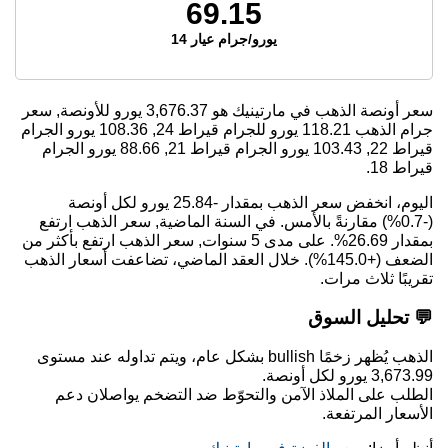
69.15
يورو/جرام عيار 14
سعر أونصة الذهب في مارتينيك هو
3,676.37
يورو للأونصة, سعر
جرام الذهب
118.21
يورو للجرام قيراط 24,
108.36
يورو الجرام
قيراط 22,
103.43
يورو الجرام قيراط 21,
88.66
يورو الجرام
قيراط 18.
اليوم، انخفض سعر الذهب بمقدار -25.84 يورو لكل أونصة
(-0.7%) مقارنةً بالأمس. في السنة الماضية, سعر الذهب ارتفع
بمقدار 26.69%. على مدى 5 سنوات, سعر الذهب ارتفع بأكثر من
الضعف (+145.0%). خلال العقد الماضي، تضاعفت أسعار الذهب
تقريبًا ثلاث مرات.
💬 تحليل السوق
الذهب يُظهر زخمًا bullish بشكل عام، ويتم تداوله عند مستوى
3,673.99 يورو لكل أونصة.
الطلب على الملاذ الآمن والتحوّط ضد التضخم يواصلان دعم
الأسعار المرتفعة.