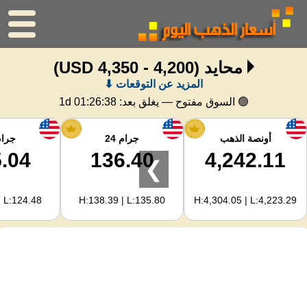
محايد
(4,200 - 4,350 USD)
الرئيسية
المزيد عن التوقعات ⬇
سعر الذهب
🟢 السوق مفتوح — يغلق بعد:
1d 01:26:37
اسعار الفضه
أونصة الذهب
جرام 24
جرام 
.04
136.40
4,242.11
❯
حاسبة الذهب
| L:124.48
H:138.39 | L:135.80
H:4,304.05 | L:4,223.29
لمشرفي المواقع
توقعات أسعار الذهب