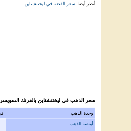
أنظر أيضا:
سعر الفضة في ليختنشتاين
سعر الذهب في ليختنشتاين بالفرنك السويسر
وحدة الذهب
فر
أونصة الذهب