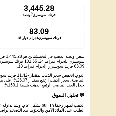
3,445.28
فرنك سويسري/أونصة
83.09
فرنك سويسري/جرام عيار 18
سعر أونصة الذهب في ليختنشتاين هو
3,445.28
فرن
سويسري للجرام قيراط 24,
101.55
فرنك سويسري ال
83.09
فرنك سويسري الجرام قيراط 18.
خلال العقد الماضي، ارتفع الذهب بنسبة 163.1%.
💬 تحليل السوق
الذهب يُظهر زخمًا bullish بشكل عام، ويتم تداوله عند مستوى 3,437.24 فرنك سويسري لكل أونصة.
الطلب على الملاذ الآمن والتحوّط ضد التضخم يواصل