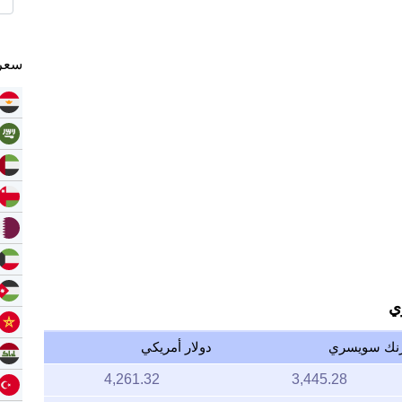
سعر 
ي
نك سويسري
دولار أمريكي
4,261.32
3,445.28