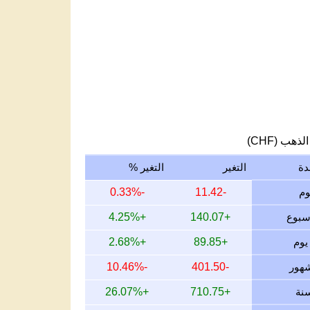
لذهب (CHF)
دة
التغير
التغير %
-0.33%
-11.42
+4.25%
+140.07
+2.68%
+89.85
-10.46%
-401.50
+26.07%
+710.75