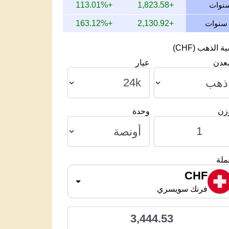
+113.01%
+1,823.58
+163.12%
+2,130.92
 الذهب (CHF)
معدن
عيار
وزن
وحدة
ملة
CHF
فرنك سويسري
3,444.53