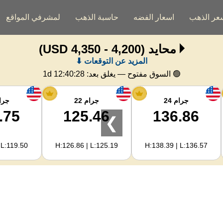
عر الذهب
اسعار الفضه
حاسبة الذهب
لمشرفي المواقع
محايد
(4,200 - 4,350 USD)
المزيد عن التوقعات ⬇
🟢 السوق مفتوح — يغلق بعد:
1d 12:40:27
جرام 24
جرام 22
جرام
.75
125.46
136.86
❯
 L:119.50
H:126.86 | L:125.19
H:138.39 | L:136.57