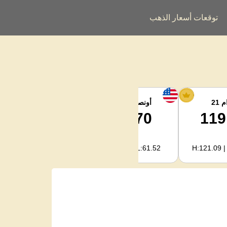
توقعات أسعار الذهب
 21
أونصة الفضة
فضة كجم
1,983.79
61.70
119
H:2,022.09 | L:1,978.04
H:62.89 | L:61.52
H:121.09 |