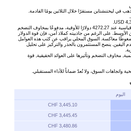
ب في ليختنشتاين مستقرًا خلال الثلاثين يومًا القادمة.
التحليل: يشهد سعر الذهب الفوري مستويات قياسية عند 4272.27 دولارًا للأوقية، مدفوعًا بمخاوف التضخم
الأوسط. على الرغم من جاذبيته كملاذ آمن، فإن قوة الدولار
 ضغوطًا معاكسة. السوق المحلي يراقب عن كثب هذه العوامل
م اليقين. ينصح المستثمرون بالحذر والتركيز على تحليل
ية.
لمية, مخاوف التضخم وتأثيرها على العوائد الحقيقية, قوة
ية واتجاهات السوق، ولا تُعدّ ضماناً للأداء المستقبلي.
اليوم
3,445.10 CHF
3,445.45 CHF
3,480.86 CHF