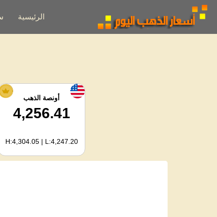
الرئيسية
س
أونصة الذهب
4,256.41
H:4,304.05 | L:4,247.20