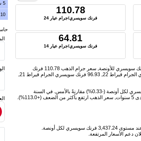
5 سنوات
110.78
10 سنوات
فرنك سويسري/جرام عيار 24
حاسبة
64.81
ال
فرنك سويسري/جرام عيار 14
ك سويسري للأونصة, سعر جرام الذهب
110.78
فرنك
ال
جرام قيراط 22,
96.93
فرنك سويسري الجرام قيراط 21,
اليوم، انخفض سعر الذهب بمقدار -11.42 فرنك سويسري لكل أونصة (-0.33%) مقارنةً بالأمس. في السنة
الماضية, سعر الذهب ارتفع بمقدار 26.07%. على مدى 5 سنوات, سعر الذهب ارتفع بأكثر من الضعف (+113.0%).
الع
ان دعم الأسعار المرتفعة.