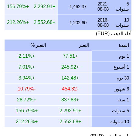
20 يوليو 2026
3,504.46
112.67
84.50
65.91
2021-
5
+156.79%
+2,292.91
1,462.37
سنوات
08-08
19 يوليو 2026
3,511.47
112.89
84.67
66.04
2016-
10
+212.26%
+2,552.68
1,202.60
18 يوليو 2026
3,511.47
112.89
84.67
66.04
سنوات
08-08
أداء الذهب (EUR)
17 يوليو 2026
3,512.31
112.92
84.69
66.06
16 يوليو 2026
3,483.64
112.00
84.00
65.52
المدة
التغير
التغير %
15 يوليو 2026
3,543.01
113.91
85.43
66.64
1 يوم
+77.51
+2.11%
14 يوليو 2026
3,558.53
114.41
85.81
66.93
1 أسبوع
+245.92
+7.01%
13 يوليو 2026
3,512.94
112.94
84.71
66.07
30 يوم
+142.48
+3.94%
12 يوليو 2026
3,601.95
115.80
86.85
67.74
6 شهور
-454.32
-10.79%
11 يوليو 2026
3,604.95
115.90
86.92
67.80
1 سنة
+837.83
+28.72%
10 يوليو 2026
3,589.47
115.40
86.55
67.51
5 سنوات
+2,292.91
+156.79%
10 سنوات
+2,552.68
+212.26%