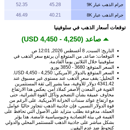
جرام الذهب عيار 9K
45.28
52.35
جرام الذهب عيار 8K
40.21
46.49
توقعات أسعار الذهب في سلوفينيا
صاعد (4,250 - 4,450 USD)
التاريخ: السبت, 8 أغسطس 2026, 12:01 ص
التوقعات: صاعد, من المتوقع أن يرتفع سعر الذهب في
سلوفينيا خلال الثلاثين يوماً القادمة.
السعر المتوقع: 3680 - 3850 يورو.
السعر المتوقع بالدولار الأمريكي: 4,250 - 4,450 USD.
التحليل: يقف سعر الذهب عند مستوى غير مسبوق عند
4341.42 دولار للأوقية، مما يشير إلى ثقة المستثمرين
القوية في المعدن الأصفر كملاذ آمن. يعكس هذا الارتفاع
مخاوف عميقة بشأن التضخم وتآكل القوة الشرائية، حتى
مع ارتفاع عوائد سندات الخزانة الأمريكية. على الرغم من
قوة الدولار النسبي، فإن جاذبية الذهب تتجاوز حاليًا عوامل
العملة، مدفوعة بطلب متزايد على الأصول التي تحافظ على
القيمة في بيئة اقتصادية وجيوسياسية غامضة. هذا يؤثر
بشكل مباشر على جاذبية الذهب للمستثمر المحلي والدولي
كتحوط ضد عدم اليقين.