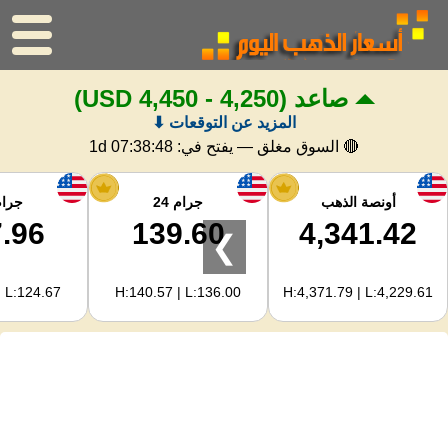
صاعد
(4,250 - 4,450 USD)
الرئيسية
المزيد عن التوقعات ⬇
سعر الذهب
🔴 السوق مغلق — يفتح في:
1d 07:38:47
اسعار الفضه
أونصة الذهب
جرام 24
جرام 
.96
139.60
4,341.42
❯
حاسبة الذهب
| L:124.67
H:140.57 | L:136.00
H:4,371.79 | L:4,229.61
لمشرفي المواقع
توقعات أسعار الذهب