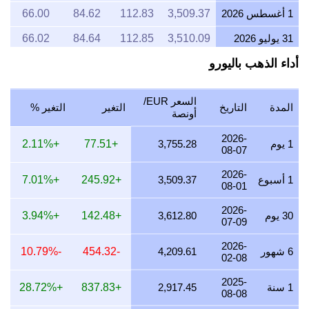
1 أغسطس 2026
3,509.37
112.83
84.62
66.00
31 يوليو 2026
3,510.09
112.85
84.64
66.02
أداء الذهب باليورو
30 يوليو 2026
3,554.66
114.28
85.71
66.86
29 يوليو 2026
3,552.62
114.22
85.66
66.82
السعر EUR/
المدة
التاريخ
التغير
التغير %
28 يوليو 2026
3,540.38
113.82
85.37
66.59
أونصة
27 يوليو 2026
3,589.06
115.39
86.54
67.50
2026-
1 يوم
3,755.28
+77.51
+2.11%
08-07
26 يوليو 2026
3,559.51
114.44
85.83
66.95
2026-
1 أسبوع
3,509.37
+245.92
+7.01%
08-01
25 يوليو 2026
3,558.72
114.41
85.81
66.93
2026-
24 يوليو 2026
3,575.38
114.95
86.21
67.24
30 يوم
3,612.80
+142.48
+3.94%
07-09
23 يوليو 2026
3,560.33
114.46
85.85
66.96
2026-
6 شهور
4,209.61
-454.32
-10.79%
02-08
22 يوليو 2026
3,636.62
116.92
87.69
68.40
2025-
21 يوليو 2026
3,563.69
114.57
85.93
67.02
1 سنة
2,917.45
+837.83
+28.72%
08-08