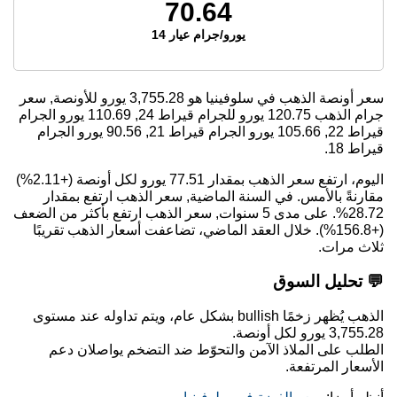
70.64
يورو/جرام عيار 14
سعر أونصة الذهب في سلوفينيا هو
3,755.28
يورو للأونصة, سعر
جرام الذهب
120.75
يورو للجرام قيراط 24,
110.69
يورو الجرام
قيراط 22,
105.66
يورو الجرام قيراط 21,
90.56
يورو الجرام
قيراط 18.
اليوم، ارتفع سعر الذهب بمقدار 77.51 يورو لكل أونصة (+2.11%)
مقارنةً بالأمس. في السنة الماضية, سعر الذهب ارتفع بمقدار
28.72%. على مدى 5 سنوات, سعر الذهب ارتفع بأكثر من الضعف
(+156.8%). خلال العقد الماضي، تضاعفت أسعار الذهب تقريبًا
ثلاث مرات.
💬 تحليل السوق
الذهب يُظهر زخمًا bullish بشكل عام، ويتم تداوله عند مستوى
3,755.28 يورو لكل أونصة.
الطلب على الملاذ الآمن والتحوّط ضد التضخم يواصلان دعم
الأسعار المرتفعة.