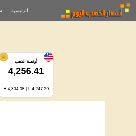
الرئيسية
س
أونصة الذهب
4,256.41
H:4,304.05 | L:4,247.20