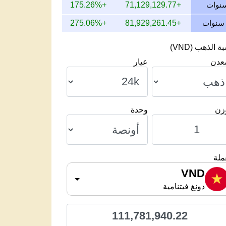
+175.26%
+71,129,129.77
+275.06%
+81,929,261.45
 الذهب (VND)
معدن
عيار
وزن
وحدة
ملة
VND
دونغ فيتنامية
111,781,940.22