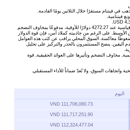
 في فيتنام مستقرًا خلال الثلاثين يومًا القادمة.
التحليل: يشهد سعر الذهب الفوري مستويات قياسية عند 4272.27 دولارًا للأوقية، مدفوعًا بمخاوف التضخم
الأوسط. على الرغم من جاذبيته كملاذ آمن، فإن قوة الدولار
 ضغوطًا معاكسة. السوق المحلي يراقب عن كثب هذه العوامل
م اليقين. ينصح المستثمرون بالحذر والتركيز على تحليل
ية.
لمية, مخاوف التضخم وتأثيرها على العوائد الحقيقية, قوة
ية واتجاهات السوق، ولا تُعدّ ضماناً للأداء المستقبلي.
اليوم
111,706,080.73 VND
111,717,251.90 VND
112,324,477.04 VND