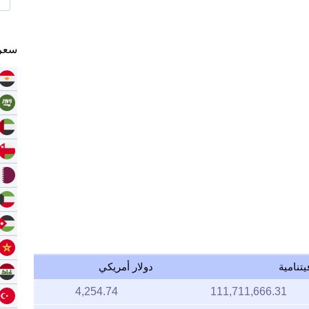
سعر 
يتنامية
دولار أمريكي
4,254.74
111,711,666.31