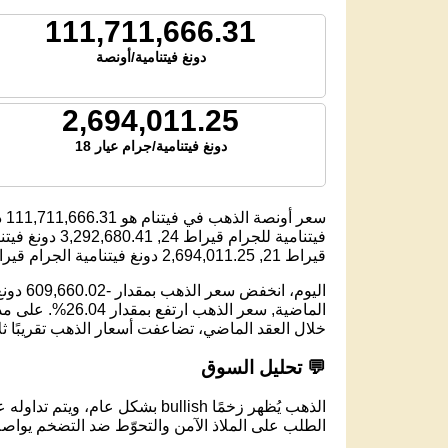
111,711,666.31
دونغ فيتنامية/أونصة
2,694,011.25
دونغ فيتنامية/جرام عيار 18
سعر أونصة الذهب في فيتنام هو
111,711,666.31
د
فيتنامية للجرام قيراط 24,
3,292,680.41
دونغ فيتنا
قيراط 21,
2,694,011.25
دونغ فيتنامية الجرام قيراط 
خلال العقد الماضي، تضاعفت أسعار الذهب تقريبًا ث
💬 تحليل السوق
الذهب يُظهر زخمًا bullish بشكل عام، ويتم تداوله عند مستوى 111,714,817.01 دونغ فيتنامية لكل أونصة.
الطلب على الملاذ الآمن والتحوّط ضد التضخم يواصل