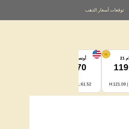
توقعات أسعار الذهب
 21
أونصة الفضة
فضة كجم
1,983.79
61.70
119
H:2,022.09 | L:1,978.04
H:62.89 | L:61.52
H:121.09 |