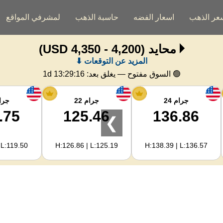
عر الذهب
اسعار الفضه
حاسبة الذهب
لمشرفي المواقع
محايد
(4,200 - 4,350 USD)
المزيد عن التوقعات ⬇
🟢 السوق مفتوح — يغلق بعد:
1d 13:29:15
جرام 24
جرام 22
جرام
.75
125.46
136.86
❯
 L:119.50
H:126.86 | L:125.19
H:138.39 | L:136.57