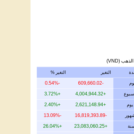
لذهب (VND)
دة
التغير
التغير %
-0.54%
-609,660.02
+3.72%
+4,004,944.32
+2.40%
+2,621,148.94
-13.09%
-16,819,393.89
+26.04%
+23,083,060.25