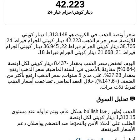
42.223
دينار كويتي/جرام عيار 24
سعر أونصة الذهب في الكويت هو
1,313.148
دينار كويتي
للأونصة, سعر جرام الذهب
42.223
دينار كويتي للجرام قيراط 24,
38.705
دينار كويتي الجرام قيراط 22,
36.945
دينار كويتي الجرام
قيراط 21,
31.668
دينار كويتي الجرام قيراط 18.
اليوم، انخفض سعر الذهب بمقدار -8.437 دينار كويتي لكل أونصة
(-0.64%) مقارنةً بالأمس. في السنة الماضية, سعر الذهب ارتفع
بمقدار 27.23%. على مدى 5 سنوات, سعر الذهب ارتفع بأكثر من
الضعف (+147.6%). خلال العقد الماضي، تضاعفت أسعار الذهب
تقريبًا ثلاث مرات.
💬 تحليل السوق
الذهب يُظهر زخمًا bullish بشكل عام، ويتم تداوله عند مستوى
1,313.15 دينار كويتي لكل أونصة.
الطلب على الملاذ الآمن والتحوّط ضد التضخم يواصلان دعم
الأسعار المرتفعة.