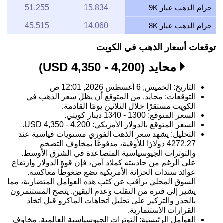
جرام الذهب عيار 9K
15.834
51.255
جرام الذهب عيار 8K
14.060
45.515
توقعات أسعار الذهب في الكويت
محايد (4,200 - 4,350 USD)
التاريخ: الخميس, 6 أغسطس 2026, 12:01 ص
التوقعات: محايد, من المتوقع أن يظل سعر الذهب في
الكويت مستقرًا خلال الثلاثين يومًا القادمة.
السعر المتوقع: 1300 - 1340 دينار كويتي.
السعر المتوقع بالدولار الأمريكي: 4,200 - 4,350 USD.
التحليل: يشهد سعر الذهب الفوري مستويات قياسية عند
4272.27 دولارًا للأوقية، مدفوعًا بمخاوف التضخم
والتوترات الجيوسياسية المتصاعدة في الشرق الأوسط.
على الرغم من جاذبيته كملاذ آمن، فإن قوة الدولار وارتفاع
عوائد سندات الخزانة الأمريكية تضع ضغوطًا معاكسة.
السوق المحلي يراقب عن كثب هذه العوامل المتضاربة، مما
يشير إلى فترة من التقلب وعدم اليقين. ينصح المستثمرون
بالحذر والتركيز على تحليل اتجاهات الماكرو قبل اتخاذ
القرارات الاستثمارية.
العوامل الرئيسية: التوترات الجيوسياسية العالمية, مخاوف