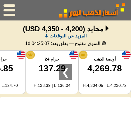
محايد
(4,200 - 4,350 USD)
الرئيسية
المزيد عن التوقعات ⬇
سعر الذهب
🟢 السوق مفتوح — يغلق بعد:
1d 04:25:07
اسعار الفضه
أونصة الذهب
جرام 24
جرام 
.85
137.29
4,269.78
❯
حاسبة الذهب
| L:124.70
H:138.39 | L:136.04
H:4,304.05 | L:4,230.72
لمشرفي المواقع
توقعات أسعار الذهب