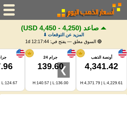
صاعد
(4,250 - 4,450 USD)
الرئيسية
المزيد عن التوقعات ⬇
سعر الذهب
🔴 السوق مغلق — يفتح في:
1d 12:17:43
اسعار الفضه
أونصة الذهب
جرام 24
جرام 
.96
139.60
4,341.42
❯
حاسبة الذهب
| L:124.67
H:140.57 | L:136.00
H:4,371.79 | L:4,229.61
لمشرفي المواقع
توقعات أسعار الذهب