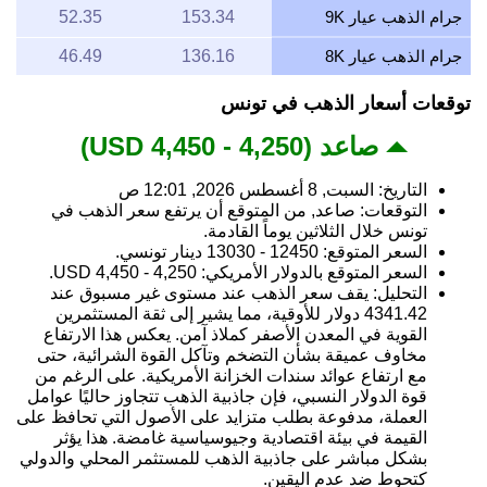
جرام الذهب عيار 9K
153.34
52.35
جرام الذهب عيار 8K
136.16
46.49
توقعات أسعار الذهب في تونس
صاعد (4,250 - 4,450 USD)
التاريخ: السبت, 8 أغسطس 2026, 12:01 ص
التوقعات: صاعد, من المتوقع أن يرتفع سعر الذهب في
تونس خلال الثلاثين يوماً القادمة.
السعر المتوقع: 12450 - 13030 دينار تونسي.
السعر المتوقع بالدولار الأمريكي: 4,250 - 4,450 USD.
التحليل: يقف سعر الذهب عند مستوى غير مسبوق عند
4341.42 دولار للأوقية، مما يشير إلى ثقة المستثمرين
القوية في المعدن الأصفر كملاذ آمن. يعكس هذا الارتفاع
مخاوف عميقة بشأن التضخم وتآكل القوة الشرائية، حتى
مع ارتفاع عوائد سندات الخزانة الأمريكية. على الرغم من
قوة الدولار النسبي، فإن جاذبية الذهب تتجاوز حاليًا عوامل
العملة، مدفوعة بطلب متزايد على الأصول التي تحافظ على
القيمة في بيئة اقتصادية وجيوسياسية غامضة. هذا يؤثر
بشكل مباشر على جاذبية الذهب للمستثمر المحلي والدولي
كتحوط ضد عدم اليقين.