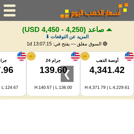
صاعد
(4,250 - 4,450 USD)
الرئيسية
المزيد عن التوقعات ⬇
سعر الذهب
🔴 السوق مغلق — يفتح في:
1d 13:07:14
اسعار الفضه
أونصة الذهب
جرام 24
جرام 
.96
139.60
4,341.42
❯
حاسبة الذهب
| L:124.67
H:140.57 | L:136.00
H:4,371.79 | L:4,229.61
لمشرفي المواقع
توقعات أسعار الذهب