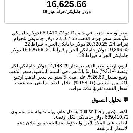
16,625.66
دولار جامايكي/جرام عيار 18
سعر أونصة الذهب في جامايكا هو
689,410.72
دولار جامايكي
للأونصة, سعر جرام الذهب
22,167.55
دولار جامايكي للجرام
قيراط 24,
20,320.25
دولار جامايكي الجرام قيراط 22,
19,396.60
دولار جامايكي الجرام قيراط 21,
16,625.66
دولار
جامايكي الجرام قيراط 18.
اليوم، ارتفع سعر الذهب بمقدار 14,148.29 دولار جامايكي لكل
أونصة (+2.1%) مقارنةً بالأمس. في السنة الماضية, سعر الذهب
ارتفع بمقدار 26.69%. على مدى 5 سنوات, سعر الذهب ارتفع
بأكثر من الضعف (+158.9%). خلال العقد الماضي، تضاعفت
أسعار الذهب تقريبًا ثلاث مرات.
💬 تحليل السوق
الذهب يُظهر زخمًا bullish بشكل عام، ويتم تداوله عند مستوى
689,410.72 دولار جامايكي لكل أونصة.
الطلب على الملاذ الآمن والتحوّط ضد التضخم يواصلان دعم
الأسعار المرتفعة.