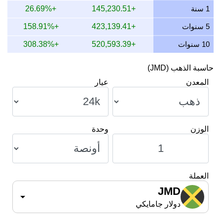
11 يوليو 2026
650,891.40
8,726.21
12,241.80
694.62
1 سنة
+145,230.51
+26.69%
10 يوليو 2026
647,741.79
8,683.98
12,182.57
618.67
5 سنوات
+423,139.41
+158.91%
10 سنوات
+520,593.39
+308.38%
حاسبة الذهب (JMD)
المعدن
عيار
الوزن
وحدة
العملة
JMD
دولار جامايكي