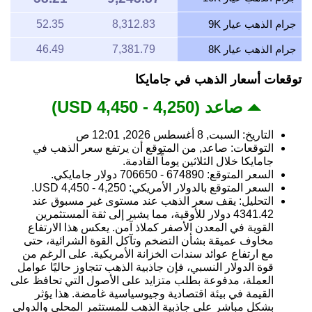
جرام الذهب عيار 9K
8,312.83
52.35
جرام الذهب عيار 8K
7,381.79
46.49
توقعات أسعار الذهب في جامايكا
صاعد (4,250 - 4,450 USD)
التاريخ: السبت, 8 أغسطس 2026, 12:01 ص
التوقعات: صاعد, من المتوقع أن يرتفع سعر الذهب في
جامايكا خلال الثلاثين يوماً القادمة.
السعر المتوقع: 674890 - 706650 دولار جامايكي.
السعر المتوقع بالدولار الأمريكي: 4,250 - 4,450 USD.
التحليل: يقف سعر الذهب عند مستوى غير مسبوق عند
4341.42 دولار للأوقية، مما يشير إلى ثقة المستثمرين
القوية في المعدن الأصفر كملاذ آمن. يعكس هذا الارتفاع
مخاوف عميقة بشأن التضخم وتآكل القوة الشرائية، حتى
مع ارتفاع عوائد سندات الخزانة الأمريكية. على الرغم من
قوة الدولار النسبي، فإن جاذبية الذهب تتجاوز حاليًا عوامل
العملة، مدفوعة بطلب متزايد على الأصول التي تحافظ على
القيمة في بيئة اقتصادية وجيوسياسية غامضة. هذا يؤثر
بشكل مباشر على جاذبية الذهب للمستثمر المحلي والدولي