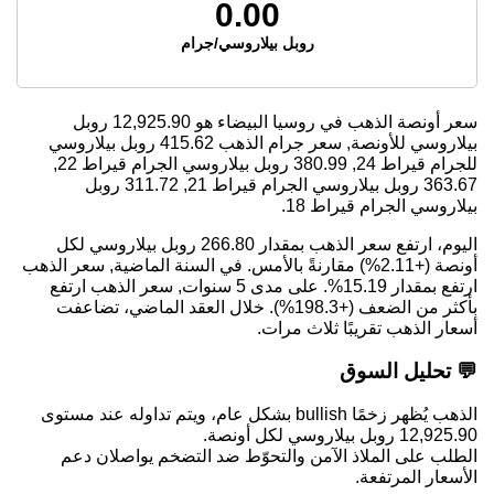
0.00
روبل بيلاروسي/جرام
سعر أونصة الذهب في روسيا البيضاء هو
12,925.90
روبل
بيلاروسي للأونصة, سعر جرام الذهب
415.62
روبل بيلاروسي
للجرام قيراط 24,
380.99
روبل بيلاروسي الجرام قيراط 22,
363.67
روبل بيلاروسي الجرام قيراط 21,
311.72
روبل
بيلاروسي الجرام قيراط 18.
اليوم، ارتفع سعر الذهب بمقدار 266.80 روبل بيلاروسي لكل
أونصة (+2.11%) مقارنةً بالأمس. في السنة الماضية, سعر الذهب
ارتفع بمقدار 15.19%. على مدى 5 سنوات, سعر الذهب ارتفع
بأكثر من الضعف (+198.3%). خلال العقد الماضي، تضاعفت
أسعار الذهب تقريبًا ثلاث مرات.
💬 تحليل السوق
الذهب يُظهر زخمًا bullish بشكل عام، ويتم تداوله عند مستوى
12,925.90 روبل بيلاروسي لكل أونصة.
الطلب على الملاذ الآمن والتحوّط ضد التضخم يواصلان دعم
الأسعار المرتفعة.