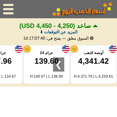
صاعد
(4,250 - 4,450 USD)
الرئيسية
المزيد عن التوقعات ⬇
سعر الذهب
🔴 السوق مغلق — يفتح في:
1d 17:07:39
اسعار الفضه
أونصة الذهب
جرام 24
جرام 
.96
139.60
4,341.42
❯
حاسبة الذهب
| L:124.67
H:140.57 | L:136.00
H:4,371.79 | L:4,229.61
لمشرفي المواقع
توقعات أسعار الذهب