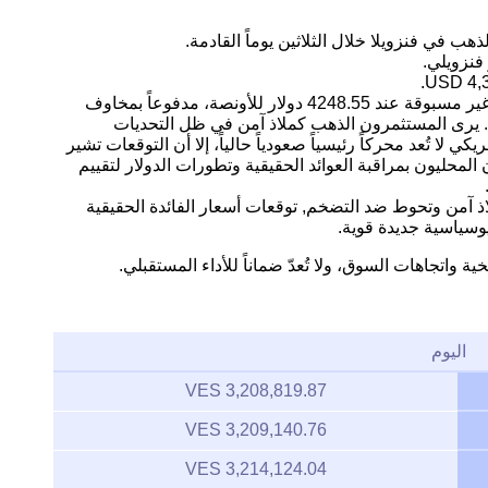
ب في فنزويلا خلال الثلاثين يوماً القادمة.
التحليل: يشهد سوق الذهب مستويات سعرية غير مسبوقة عند 4248.55 دولار للأونصة، مدفوعاً بمخاوف
ة. يرى المستثمرون الذهب كملاذ آمن في ظل التحديات
كي لا تُعد محركاً رئيسياً صعودياً حالياً، إلا أن التوقعات تشير
لمحليون بمراقبة العوائد الحقيقية وتطورات الدولار لتقييم
اذ آمن وتحوط ضد التضخم, توقعات أسعار الفائدة الحقيقية
وسياسية جديدة قوية.
ية واتجاهات السوق، ولا تُعدّ ضماناً للأداء المستقبلي.
اليوم
3,208,819.87 VES
3,209,140.76 VES
3,214,124.04 VES