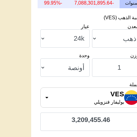
-99.95%
-7,088,301,895.64
 الذهب (VES)
معدن
عيار
وزن
وحدة
ملة
VES
بوليفار فنزويلي
3,209,455.46