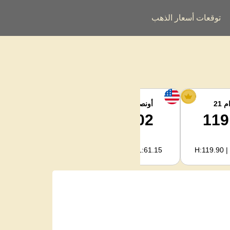
توقعات أسعار الذهب
 21
أونصة الفضة
فضة كجم
1,994.08
62.02
119
H:2,003.89 | L:1,966.08
H:62.32 | L:61.15
H:119.90 |