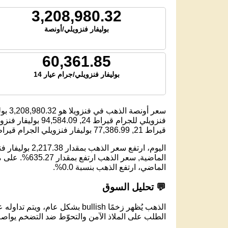
3,208,980.32
بوليفار فنزويلي/أونصة
60,361.85
بوليفار فنزويلي/جرام عيار 14
سعر أونصة الذهب في فنزويلا هو
3,208,980.32
بول
فنزويلي للجرام قيراط 24,
94,584.09
بوليفار فنزويل
قيراط 21,
77,386.99
بوليفار فنزويلي الجرام قيراط 8
الماضي، ارتفع الذهب بنسبة 0.0%.
💬 تحليل السوق
الذهب يُظهر زخمًا bullish بشكل عام، ويتم تداوله عند مستوى 3,208,980.32 بوليفار فنزويلي لكل أونصة.
الطلب على الملاذ الآمن والتحوّط ضد التضخم يواصل