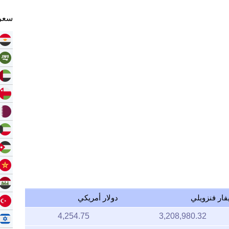
سعر 
فار فنزويلي
دولار أمريكي
4,254.75
3,208,980.32