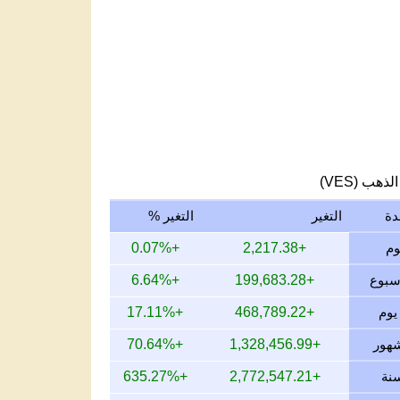
لذهب (VES)
دة
التغير
التغير %
+0.07%
+2,217.38
+6.64%
+199,683.28
+17.11%
+468,789.22
+70.64%
+1,328,456.99
+635.27%
+2,772,547.21