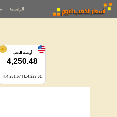
الرئيسية
س
أونصة الذهب
4,250.48
H:4,261.57 | L:4,229.61