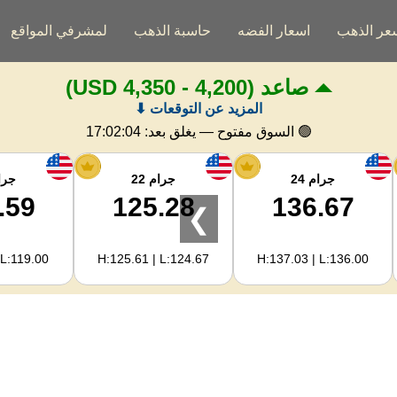
عر الذهب
اسعار الفضه
حاسبة الذهب
لمشرفي المواقع
صاعد
(4,200 - 4,350 USD)
المزيد عن التوقعات ⬇
🟢 السوق مفتوح — يغلق بعد:
17:02:03
جرام 24
جرام 22
جرام
.59
125.28
136.67
❯
 L:119.00
H:125.61 | L:124.67
H:137.03 | L:136.00