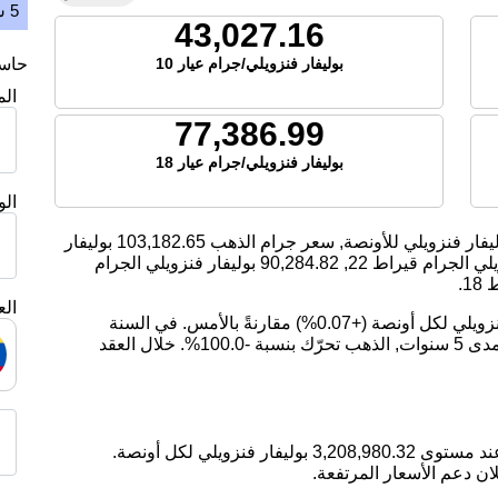
5 سنوات
43,027.16
بوليفار فنزويلي/جرام عيار 10
حاسبة
ال
77,386.99
بوليفار فنزويلي/جرام عيار 18
ال
يفار فنزويلي للأونصة, سعر جرام الذهب
103,182.65
بوليفار
ي الجرام قيراط 22,
90,284.82
بوليفار فنزويلي الجرام
1.
الع
اليوم، ارتفع سعر الذهب بمقدار 2,217.38 بوليفار فنزويلي لكل أونصة (+0.07%) مقارنةً بالأمس. في السنة
الماضية, سعر الذهب ارتفع بمقدار 635.27%. على مدى 5 سنوات, الذهب تحرّك بنسبة -100.0%. خلال العقد
ان دعم الأسعار المرتفعة.