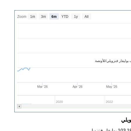
Zoom
1m
3m
6m
YTD
1y
All
بوليفار فنزويلي/للأونصة
Mar '26
Apr '26
May '26
2020
2022
ويلي
103,1
بوليفار فنزويلي