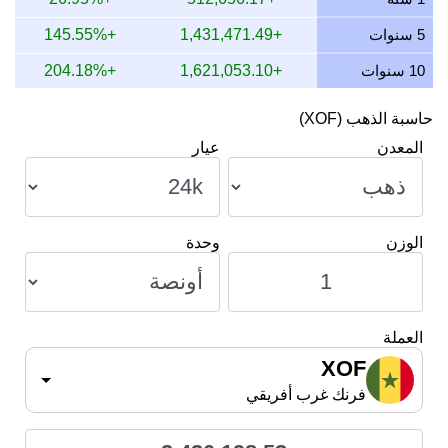
8 يوليو 2026
2,335,082.10
75,072.89
68,766.77
.67
5 سنوات
+1,431,471.49
+145.55%
10 سنوات
+1,621,053.10
+204.18%
حاسبة الذهب (XOF)
المعدن
عيار
الوزن
وحدة
العملة
XOF
فرنك غرب أفريقي