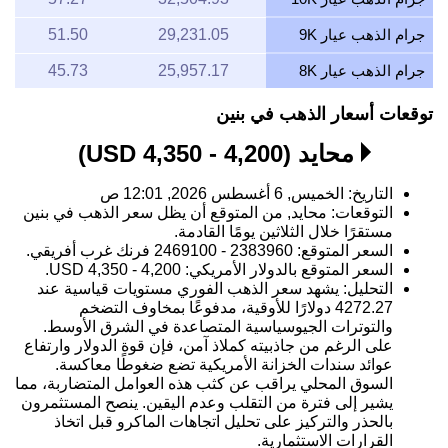
جرام الذهب عيار 9K
29,231.05
51.50
جرام الذهب عيار 8K
25,957.17
45.73
توقعات أسعار الذهب في بنين
محايد (4,200 - 4,350 USD)
التاريخ: الخميس, 6 أغسطس 2026, 12:01 ص
التوقعات: محايد, من المتوقع أن يظل سعر الذهب في بنين
مستقرًا خلال الثلاثين يومًا القادمة.
السعر المتوقع: 2383960 - 2469100 فرنك غرب أفريقي.
السعر المتوقع بالدولار الأمريكي: 4,200 - 4,350 USD.
التحليل: يشهد سعر الذهب الفوري مستويات قياسية عند
4272.27 دولارًا للأوقية، مدفوعًا بمخاوف التضخم
والتوترات الجيوسياسية المتصاعدة في الشرق الأوسط.
على الرغم من جاذبيته كملاذ آمن، فإن قوة الدولار وارتفاع
عوائد سندات الخزانة الأمريكية تضع ضغوطًا معاكسة.
السوق المحلي يراقب عن كثب هذه العوامل المتضاربة، مما
يشير إلى فترة من التقلب وعدم اليقين. ينصح المستثمرون
بالحذر والتركيز على تحليل اتجاهات الماكرو قبل اتخاذ
القرارات الاستثمارية.