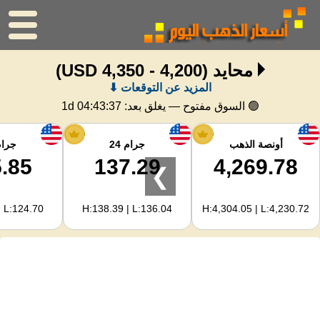
محايد
(4,200 - 4,350 USD)
الرئيسية
المزيد عن التوقعات ⬇
سعر الذهب
🟢 السوق مفتوح — يغلق بعد:
1d 04:43:36
اسعار الفضه
أونصة الذهب
جرام 24
جرام 
.85
137.29
4,269.78
❯
حاسبة الذهب
| L:124.70
H:138.39 | L:136.04
H:4,304.05 | L:4,230.72
لمشرفي المواقع
توقعات أسعار الذهب