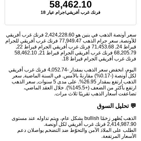
58,462.10
فرنك غرب أفريقي/جرام عيار 18
سعر أونصة الذهب في بنين هو
2,424,228.60
فرنك غرب أفريقي
للأونصة, سعر جرام الذهب
77,949.47
فرنك غرب أفريقي للجرام
قيراط 24,
71,453.68
فرنك غرب أفريقي الجرام قيراط 22,
68,205.79
فرنك غرب أفريقي الجرام قيراط 21,
58,462.10
فرنك غرب أفريقي الجرام قيراط 18.
اليوم، انخفض سعر الذهب بمقدار -4,052.74 فرنك غرب أفريقي
لكل أونصة (-0.17%) مقارنةً بالأمس. في السنة الماضية, سعر
الذهب ارتفع بمقدار 26.95%. على مدى 5 سنوات, سعر الذهب
ارتفع بأكثر من الضعف (+145.5%). خلال العقد الماضي،
تضاعفت أسعار الذهب تقريبًا ثلاث مرات.
💬 تحليل السوق
الذهب يُظهر زخمًا bullish بشكل عام، ويتم تداوله عند مستوى
2,414,987.90 فرنك غرب أفريقي لكل أونصة.
الطلب على الملاذ الآمن والتحوّط ضد التضخم يواصلان دعم
الأسعار المرتفعة.