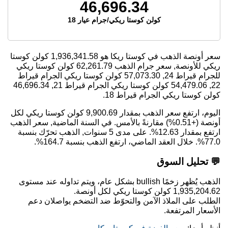
46,696.34
كولن كوستا ريكي/جرام عيار 18
سعر أونصة الذهب في كوستا ريكا هو
1,936,341.58
كولن كوستا
ريكي للأونصة, سعر جرام الذهب
62,261.79
كولن كوستا ريكي
للجرام قيراط 24,
57,073.30
كولن كوستا ريكي الجرام قيراط
22,
54,479.06
كولن كوستا ريكي الجرام قيراط 21,
46,696.34
كولن كوستا ريكي الجرام قيراط 18.
اليوم، ارتفع سعر الذهب بمقدار 9,900.69 كولن كوستا ريكي لكل
أونصة (+0.51%) مقارنةً بالأمس. في السنة الماضية, سعر الذهب
ارتفع بمقدار 12.63%. على مدى 5 سنوات, الذهب تحرّك بنسبة
77.0%. خلال العقد الماضي، ارتفع الذهب بنسبة 164.7%.
💬 تحليل السوق
الذهب يُظهر زخمًا bullish بشكل عام، ويتم تداوله عند مستوى
1,935,204.62 كولن كوستا ريكي لكل أونصة.
الطلب على الملاذ الآمن والتحوّط ضد التضخم يواصلان دعم
الأسعار المرتفعة.