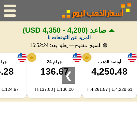
صاعد
(4,200 - 4,350 USD)
الرئيسية
المزيد عن التوقعات ⬇
سعر الذهب
🟢 السوق مفتوح — يغلق بعد:
16:52:23
اسعار الفضه
أونصة الذهب
جرام 24
جرام 
.28
136.67
4,250.48
❯
حاسبة الذهب
| L:124.67
H:137.03 | L:136.00
H:4,261.57 | L:4,229.61
لمشرفي المواقع
توقعات أسعار الذهب