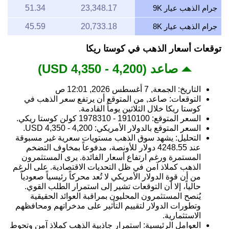
جرام الذهب عيار 9K
23,348.17
51.34
جرام الذهب عيار 8K
20,733.18
45.59
توقعات أسعار الذهب في كوستا ريكا
صاعد (4,200 - 4,350 USD)
التاريخ: الجمعة, 7 أغسطس 2026, 12:01 ص
التوقعات: صاعد, من المتوقع أن يرتفع سعر الذهب في
كوستا ريكا خلال الثلاثين يوماً القادمة.
السعر المتوقع: 1910100 - 1978310 كولن كوستا ريكي.
السعر المتوقع بالدولار الأمريكي: 4,200 - 4,350 USD.
التحليل: يشهد سوق الذهب مستويات سعرية غير مسبوقة
عند 4248.55 دولار للأونصة، مدفوعاً بمخاوف التضخم
المستمرة ورغم ارتفاع أسعار الفائدة. يرى المستثمرون
الذهب كملاذ آمن في ظل التحديات الاقتصادية. على الرغم
من أن قوة الدولار الأمريكي لا تُعد محركاً رئيسياً صعودياً
حالياً، إلا أن التوقعات تشير إلى استمرار الطلب القوي.
يُنصح المستثمرون المحليون بمراقبة العوائد الحقيقية
وتطورات الدولار لتقييم التأثير على مدخراتهم ومحافظهم
الاستثمارية.
العوامل الرئيسية: استمرار جاذبية الذهب كملاذ آمن وتحوط