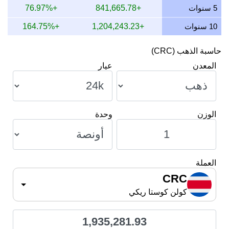
9 يوليو 2026
1,879,420.76
60,423.38
55,347.81
.53
5 سنوات
+841,665.78
+76.97%
10 سنوات
+1,204,243.23
+164.75%
حاسبة الذهب (CRC)
المعدن
عيار
الوزن
وحدة
العملة
CRC
كولن كوستا ريكي
1,935,281.93