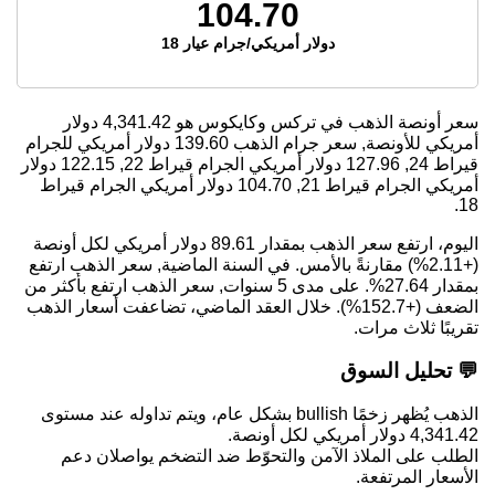
104.70
دولار أمريكي/جرام عيار 18
سعر أونصة الذهب في تركس وكايكوس هو
4,341.42
دولار
أمريكي للأونصة, سعر جرام الذهب
139.60
دولار أمريكي للجرام
قيراط 24,
127.96
دولار أمريكي الجرام قيراط 22,
122.15
دولار
أمريكي الجرام قيراط 21,
104.70
دولار أمريكي الجرام قيراط
18.
اليوم، ارتفع سعر الذهب بمقدار 89.61 دولار أمريكي لكل أونصة
(+2.11%) مقارنةً بالأمس. في السنة الماضية, سعر الذهب ارتفع
بمقدار 27.64%. على مدى 5 سنوات, سعر الذهب ارتفع بأكثر من
الضعف (+152.7%). خلال العقد الماضي، تضاعفت أسعار الذهب
تقريبًا ثلاث مرات.
💬 تحليل السوق
الذهب يُظهر زخمًا bullish بشكل عام، ويتم تداوله عند مستوى
4,341.42 دولار أمريكي لكل أونصة.
الطلب على الملاذ الآمن والتحوّط ضد التضخم يواصلان دعم
الأسعار المرتفعة.