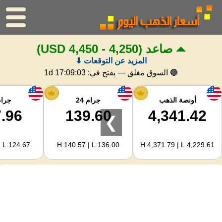
صاعد
(4,250 - 4,450 USD)
الرئيسية
المزيد عن التوقعات ⬇
سعر الذهب
🔴 السوق مغلق — يفتح في:
1d 17:09:02
اسعار الفضه
أونصة الذهب
جرام 24
جرام 
.96
139.60
4,341.42
❯
حاسبة الذهب
| L:124.67
H:140.57 | L:136.00
H:4,371.79 | L:4,229.61
لمشرفي المواقع
توقعات أسعار الذهب