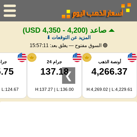
صاعد
(4,200 - 4,350 USD)
الرئيسية
المزيد عن التوقعات ⬇
سعر الذهب
🟢 السوق مفتوح — يغلق بعد:
15:57:10
اسعار الفضه
أونصة الذهب
جرام 24
جرام 
.75
137.18
4,266.37
❯
حاسبة الذهب
| L:124.67
H:137.27 | L:136.00
H:4,269.02 | L:4,229.61
لمشرفي المواقع
توقعات أسعار الذهب