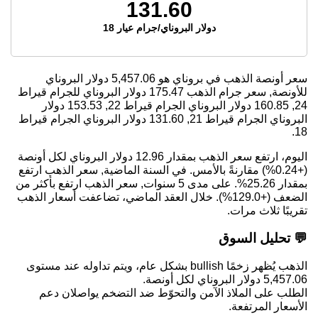
131.60
دولار البروناي/جرام عيار 18
سعر أونصة الذهب في بروناي هو
5,457.06
دولار البروناي
للأونصة, سعر جرام الذهب
175.47
دولار البروناي للجرام قيراط
24,
160.85
دولار البروناي الجرام قيراط 22,
153.53
دولار
البروناي الجرام قيراط 21,
131.60
دولار البروناي الجرام قيراط
18.
اليوم، ارتفع سعر الذهب بمقدار 12.96 دولار البروناي لكل أونصة
(+0.24%) مقارنةً بالأمس. في السنة الماضية, سعر الذهب ارتفع
بمقدار 25.26%. على مدى 5 سنوات, سعر الذهب ارتفع بأكثر من
الضعف (+129.0%). خلال العقد الماضي، تضاعفت أسعار الذهب
تقريبًا ثلاث مرات.
💬 تحليل السوق
الذهب يُظهر زخمًا bullish بشكل عام، ويتم تداوله عند مستوى
5,457.06 دولار البروناي لكل أونصة.
الطلب على الملاذ الآمن والتحوّط ضد التضخم يواصلان دعم
الأسعار المرتفعة.