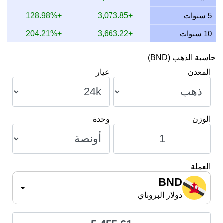
8 يوليو 2026
5,258.72
169.07
154.87
126.80
5 سنوات
+3,073.85
+128.98%
10 سنوات
+3,663.22
+204.21%
حاسبة الذهب (BND)
المعدن
عيار
الوزن
وحدة
العملة
BND
دولار البروناي