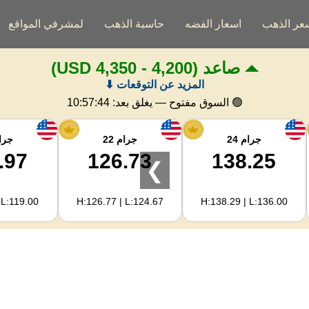
عر الذهب
اسعار الفضه
حاسبة الذهب
لمشرفي المواقع
صاعد
(4,200 - 4,350 USD)
المزيد عن التوقعات ⬇
🟢 السوق مفتوح — يغلق بعد:
10:57:43
جرام 24
جرام 22
جرام
.97
126.73
138.25
❯
 L:119.00
H:126.77 | L:124.67
H:138.29 | L:136.00