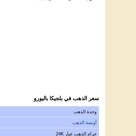
سعر الذهب في بلجيكا باليورو
وحدة الذهب
أونصة الذهب
جرام الذهب عيار 24K