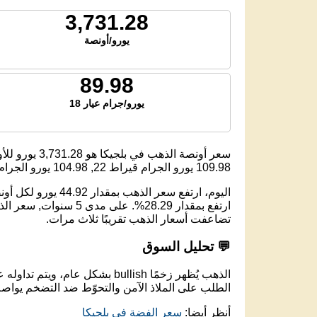
3,731.28
يورو/أونصة
89.98
يورو/جرام عيار 18
سعر أونصة الذهب في بلجيكا هو
3,731.28
يورو للأ
109.98
يورو الجرام قيراط 22,
104.98
يورو الجرام ق
تضاعفت أسعار الذهب تقريبًا ثلاث مرات.
💬 تحليل السوق
الذهب يُظهر زخمًا bullish بشكل عام، ويتم تداوله عند مستوى 3,738.24 يورو لكل أونصة.
الطلب على الملاذ الآمن والتحوّط ضد التضخم يواصل
أنظر أيضا:
سعر الفضة في بلجيكا