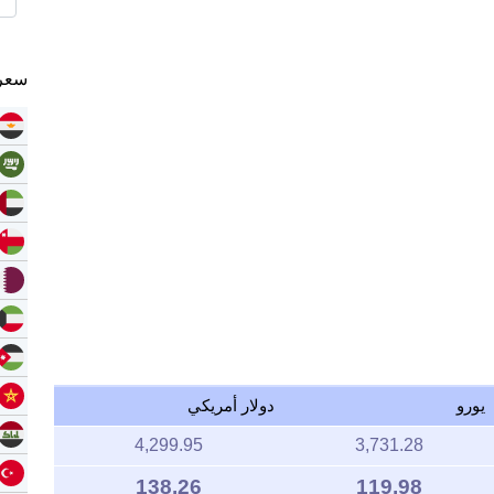
سعر 
يورو
دولار أمريكي
4,299.95
3,731.28
138.26
119.98