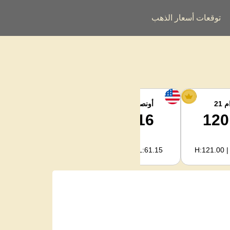
توقعات أسعار الذهب
 21
أونصة الفضة
فضة كجم
2,063.09
64.16
120
H:2,068.81 | L:1,966.08
H:64.34 | L:61.15
H:121.00 |