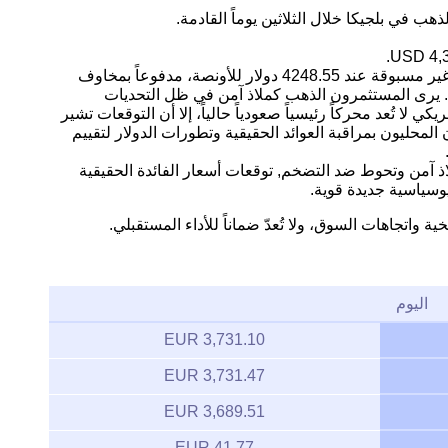
ب في بلجيكا خلال الثلاثين يوماً القادمة.
التحليل: يشهد سوق الذهب مستويات سعرية غير مسبوقة عند 4248.55 دولار للأونصة، مدفوعاً بمخاوف
ة. يرى المستثمرون الذهب كملاذ آمن في ظل التحديات
كي لا تُعد محركاً رئيسياً صعودياً حالياً، إلا أن التوقعات تشير
لمحليون بمراقبة العوائد الحقيقية وتطورات الدولار لتقييم
اذ آمن وتحوط ضد التضخم, توقعات أسعار الفائدة الحقيقية
وسياسية جديدة قوية.
ية واتجاهات السوق، ولا تُعدّ ضماناً للأداء المستقبلي.
اليوم
3,731.10 EUR
3,731.47 EUR
3,689.51 EUR
41.77 EUR