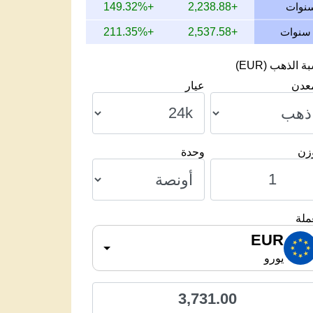
+149.32%
+2,238.88
+211.35%
+2,537.58
 الذهب (EUR)
معدن
عيار
وزن
وحدة
ملة
EUR
يورو
3,731.00