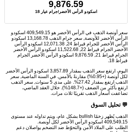
9,876.59
اسكودو الرأس الأخضر/جرام عيار 18
سعر أونصة الذهب في الرأس الأخضر هو
409,549.15
اسكودو
الرأس الأخضر للأونصة, سعر جرام الذهب
13,168.78
اسكودو
الرأس الأخضر للجرام قيراط 24,
12,071.38
اسكودو الرأس
الأخضر الجرام قيراط 22,
11,522.68
اسكودو الرأس الأخضر
الجرام قيراط 21,
9,876.59
اسكودو الرأس الأخضر الجرام
قيراط 18.
اليوم، ارتفع سعر الذهب بمقدار 3,857.89 اسكودو الرأس الأخضر
لكل أونصة (+0.95%) مقارنةً بالأمس. في السنة الماضية, سعر
الذهب ارتفع بمقدار 27.42%. على مدى 5 سنوات, سعر الذهب
ارتفع بأكثر من الضعف (+148.7%). خلال العقد الماضي،
تضاعفت أسعار الذهب تقريبًا ثلاث مرات.
💬 تحليل السوق
الذهب يُظهر زخمًا bullish بشكل عام، ويتم تداوله عند مستوى
409,549.15 اسكودو الرأس الأخضر لكل أونصة.
الطلب على الملاذ الآمن والتحوّط ضد التضخم يواصلان دعم