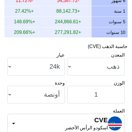
6 شهور
-54,387.72
-11.72%
9 يوليو 2026
400,206.61
4,824.99
7,526.99
,649.98
1 سنة
+88,142.73
+27.42%
8 يوليو 2026
393,902.44
4,748.99
7,408.42
,497.97
5 سنوات
+244,866.61
+148.69%
10 سنوات
+277,291.82
+209.66%
حاسبة الذهب (CVE)
المعدن
عيار
الوزن
وحدة
العملة
CVE
اسكودو الرأس الأخضر