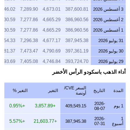
3 أغسطس 2026
387,600.81
4,673.01
7,289.90
,346.02
2 أغسطس 2026
386,960.56
4,665.29
7,277.86
,330.59
1 أغسطس 2026
386,960.56
4,665.29
7,277.86
,330.59
31 يوليو 2026
387,945.38
4,677.17
7,296.38
,354.33
30 يوليو 2026
397,361.19
4,790.69
7,473.47
,581.37
29 يوليو 2026
393,724.70
4,746.84
7,405.08
,493.69
أداء الذهب باسكودو الرأس الأخضر
28 يوليو 2026
391,321.01
4,717.86
7,359.87
,435.73
27 يوليو 2026
397,448.98
4,791.74
7,475.12
,583.49
السعر CVE/
المدة
التاريخ
التغير
التغير %
26 يوليو 2026
392,299.27
4,729.66
7,378.27
,459.32
أونصة
25 يوليو 2026
392,299.27
4,729.66
7,378.27
,459.32
2026-
1 يوم
409,549.15
+3,857.89
+0.95%
08-07
24 يوليو 2026
393,660.51
4,746.07
7,403.87
,492.14
2026-
1
+5.57%
+21,603.77
387,945.38
أسبوع
07-31
23 يوليو 2026
391,485.62
4,719.85
7,362.96
,439.70