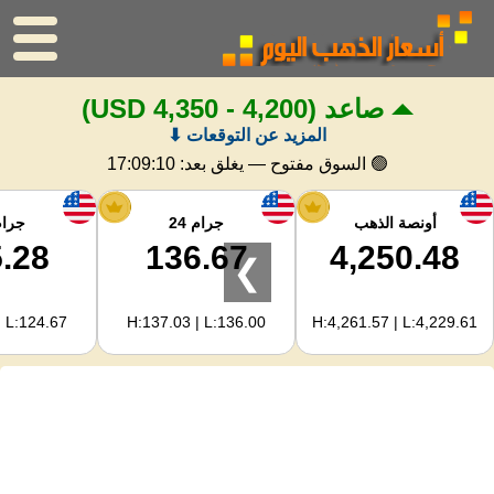
صاعد
(4,200 - 4,350 USD)
الرئيسية
المزيد عن التوقعات ⬇
سعر الذهب
🟢 السوق مفتوح — يغلق بعد:
17:09:09
اسعار الفضه
أونصة الذهب
جرام 24
جرام 
.28
136.67
4,250.48
❯
حاسبة الذهب
| L:124.67
H:137.03 | L:136.00
H:4,261.57 | L:4,229.61
لمشرفي المواقع
توقعات أسعار الذهب