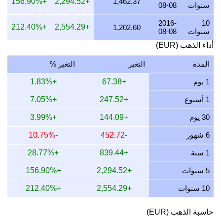
+156.90%
+2,294.52
1,462.37
سنوات
08-08
18 يوليو 2026
3,511.47
112.89
84.67
66.04
2016-
10
+212.40%
+2,554.29
1,202.60
17 يوليو 2026
3,512.31
112.92
84.69
66.06
سنوات
08-08
أداء الذهب (EUR)
16 يوليو 2026
3,483.64
112.00
84.00
65.52
15 يوليو 2026
3,543.01
113.91
85.43
66.64
المدة
التغير
التغير %
14 يوليو 2026
3,558.53
114.41
85.81
66.93
1 يوم
+67.38
+1.83%
13 يوليو 2026
3,512.94
112.94
84.71
66.07
1 أسبوع
+247.52
+7.05%
12 يوليو 2026
3,601.95
115.80
86.85
67.74
30 يوم
+144.09
+3.99%
11 يوليو 2026
3,604.95
115.90
86.92
67.80
6 شهور
-452.72
-10.75%
10 يوليو 2026
3,589.47
115.40
86.55
67.51
1 سنة
+839.44
+28.77%
9 يوليو 2026
3,612.80
116.15
87.11
67.95
5 سنوات
+2,294.52
+156.90%
10 سنوات
+2,554.29
+212.40%
حاسبة الذهب (EUR)