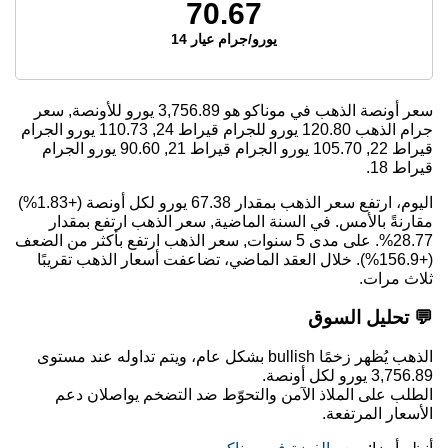
70.67
يورو/جرام عيار 14
سعر أونصة الذهب في موناكو هو
3,756.89
يورو للأونصة, سعر
جرام الذهب
120.80
يورو للجرام قيراط 24,
110.73
يورو الجرام
قيراط 22,
105.70
يورو الجرام قيراط 21,
90.60
يورو الجرام
قيراط 18.
اليوم، ارتفع سعر الذهب بمقدار 67.38 يورو لكل أونصة (+1.83%)
مقارنةً بالأمس. في السنة الماضية, سعر الذهب ارتفع بمقدار
28.77%. على مدى 5 سنوات, سعر الذهب ارتفع بأكثر من الضعف
(+156.9%). خلال العقد الماضي، تضاعفت أسعار الذهب تقريبًا
ثلاث مرات.
💬 تحليل السوق
الذهب يُظهر زخمًا bullish بشكل عام، ويتم تداوله عند مستوى
3,756.89 يورو لكل أونصة.
الطلب على الملاذ الآمن والتحوّط ضد التضخم يواصلان دعم
الأسعار المرتفعة.