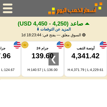
صاعد
(4,250 - 4,450 USD)
الرئيسية
المزيد عن التوقعات ⬇
سعر الذهب
🔴 السوق مغلق — يفتح في:
1d 18:23:43
اسعار الفضه
أونصة الذهب
جرام 24
جرام 
.96
139.60
4,341.42
❯
حاسبة الذهب
| L:124.67
H:140.57 | L:136.00
H:4,371.79 | L:4,229.61
لمشرفي المواقع
توقعات أسعار الذهب