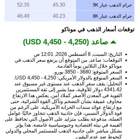
جرام الذهب عيار 9K
45.30
52.35
جرام الذهب عيار 8K
40.23
46.49
توقعات أسعار الذهب في موناكو
صاعد (4,250 - 4,450 USD)
التاريخ: السبت, 8 أغسطس 2026, 12:01 ص
التوقعات: صاعد, من المتوقع أن يرتفع سعر الذهب في
موناكو خلال الثلاثين يوماً القادمة.
السعر المتوقع: 3680 - 3850 يورو.
السعر المتوقع بالدولار الأمريكي: 4,250 - 4,450 USD.
التحليل: يقف سعر الذهب عند مستوى غير مسبوق عند
4341.42 دولار للأوقية، مما يشير إلى ثقة المستثمرين
القوية في المعدن الأصفر كملاذ آمن. يعكس هذا الارتفاع
مخاوف عميقة بشأن التضخم وتآكل القوة الشرائية، حتى
مع ارتفاع عوائد سندات الخزانة الأمريكية. على الرغم من
قوة الدولار النسبي، فإن جاذبية الذهب تتجاوز حاليًا عوامل
العملة، مدفوعة بطلب متزايد على الأصول التي تحافظ على
القيمة في بيئة اقتصادية وجيوسياسية غامضة. هذا يؤثر
بشكل مباشر على جاذبية الذهب للمستثمر المحلي والدولي
كتحوط ضد عدم اليقين.