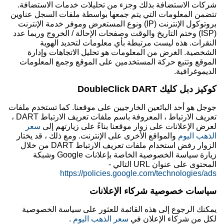
شركات الاستضافة بذلك وجزء من تحليلات خدمات الاستضافة.
تتضمن المعلومات التي يتم جمعها بواسطة ملفات السجل عناوين
بروتوكول الإنترنت (IP) ونوع المستعرض وموفر خدمة الإنترنت
(ISP) وختم التاريخ والوقت وصفحات الإحالة / الخروج وربما عدد
النقرات. هذه ليست مرتبطة بأي معلومات لتحديد الهوية
الشخصية. الغرض من المعلومات هو تحليل الاتجاهات وإدارة
الموقع وتتبع حركة المستخدمين على الموقع وجمع المعلومات
الديموغرافية.
كوكيز دبل كليك DoubleClick DART
جوجل هو أحد البائعين الخارجيين على موقعنا. كما تستخدم ملفات
تعريف الارتباط ، المعروفة باسم ملفات تعريف الارتباط DART ،
لعرض الإعلانات على زوار موقعنا بناءً على زيارتهم إلى
سعر
الذهب اليوم
والمواقع الأخرى على الإنترنت. ومع ذلك ، قد يختار
الزوار رفض استخدام ملفات تعريف الارتباط DART من خلال
زيارة سياسة الخصوصية الخاصة بإعلانات Google وشبكة
المحتوى على عنوان URL التالي -
https://policies.google.com/technologies/ads
سياسات خصوصية شركاء الإعلانات
يمكنك الرجوع إلى هذه القائمة للعثور على سياسة الخصوصية
لكل من شركاء الإعلان في
سعر الذهب اليوم
.