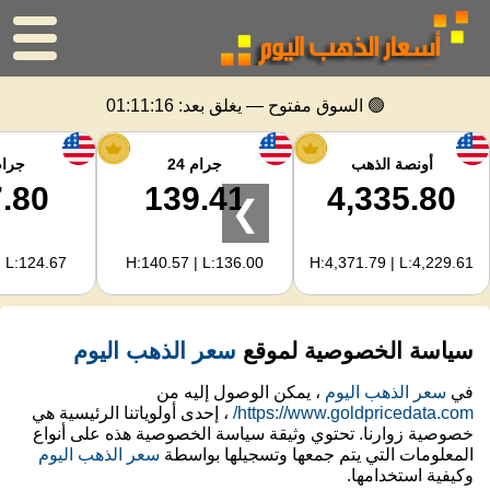
الرئيسية
🟢 السوق مفتوح — يغلق بعد:
01:11:16
سعر الذهب
أونصة الذهب
جرام 24
جرام 
.80
139.41
4,335.80
❯
اسعار الفضه
| L:124.67
H:140.57 | L:136.00
H:4,371.79 | L:4,229.61
حاسبة الذهب
لمشرفي المواقع
سياسة الخصوصية لموقع
سعر الذهب اليوم
توقعات أسعار الذهب
في
سعر الذهب اليوم
، يمكن الوصول إليه من
https://www.goldpricedata.com/
، إحدى أولوياتنا الرئيسية هي
خصوصية زوارنا. تحتوي وثيقة سياسة الخصوصية هذه على أنواع
المعلومات التي يتم جمعها وتسجيلها بواسطة
سعر الذهب اليوم
وكيفية استخدامها.