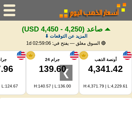
صاعد
(4,250 - 4,450 USD)
الرئيسية
المزيد عن التوقعات ⬇
سعر الذهب
🔴 السوق مغلق — يفتح في:
1d 02:59:06
اسعار الفضه
أونصة الذهب
جرام 24
جرام 
.96
139.60
4,341.42
❯
حاسبة الذهب
| L:124.67
H:140.57 | L:136.00
H:4,371.79 | L:4,229.61
لمشرفي المواقع
توقعات أسعار الذهب