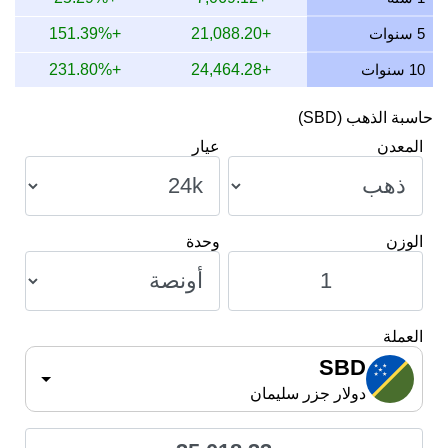
11 يوليو 2026
33,189.47
1,067.04
977.41
800.28
5 سنوات
+21,088.20
+151.39%
10 سنوات
+24,464.28
+231.80%
حاسبة الذهب (SBD)
المعدن
عيار
الوزن
وحدة
العملة
SBD
دولار جزر سليمان