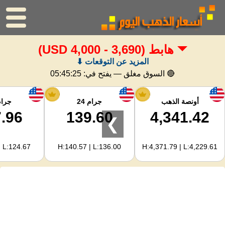
هابط
(3,690 - 4,000 USD)
الرئيسية
المزيد عن التوقعات ⬇
سعر الذهب
🔴 السوق مغلق — يفتح في:
05:45:24
اسعار الفضه
أونصة الذهب
جرام 24
جرام 
.96
139.60
4,341.42
❯
حاسبة الذهب
| L:124.67
H:140.57 | L:136.00
H:4,371.79 | L:4,229.61
لمشرفي المواقع
توقعات أسعار الذهب