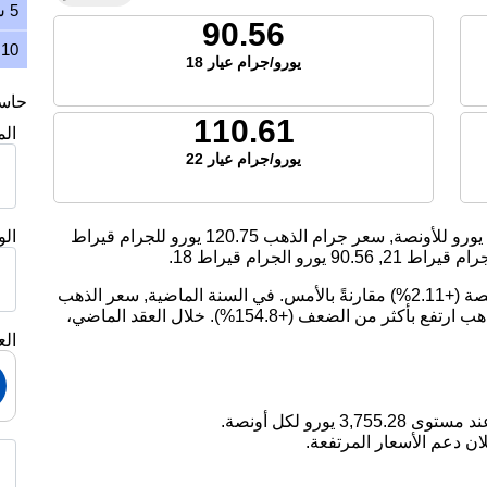
5 سنوات
90.56
10 سنوات
يورو/جرام عيار 18
حاسبة
110.61
ال
يورو/جرام عيار 22
يورو للأونصة, سعر جرام الذهب
120.75
يورو للجرام قيراط
ال
ام قيراط 21,
90.56
يورو الجرام قيراط 18.
اليوم، ارتفع سعر الذهب بمقدار 77.51 يورو لكل أونصة (+2.11%) مقارنةً بالأمس. في السنة الماضية, سعر الذهب
ارتفع بمقدار 28.62%. على مدى 5 سنوات, سعر الذهب ارتفع بأكثر من الضعف (+154.8%). خلال العقد الماضي،
الع
ان دعم الأسعار المرتفعة.