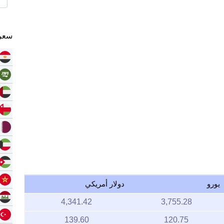
سعر 
يورو
دولار أمريكي
4,341.42
3,755.28
139.60
120.75