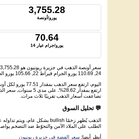
3,755.28
يورو/أونصة
70.64
يورو/جرام عيار 14
سعر أونصة الذهب في جزيرة ريونيون هو
3,755.28
24,
110.69
يورو الجرام قيراط 22,
105.66
يورو الجر
تضاعفت أسعار الذهب تقريبًا ثلاث مرات.
💬 تحليل السوق
الذهب يُظهر زخمًا bullish بشكل عام، ويتم تداوله عند مستوى 3,755.28 يورو لكل أونصة.
الطلب على الملاذ الآمن والتحوّط ضد التضخم يواصل
أنظر أيضا:
سعر الفضة في جزيرة ريونيون