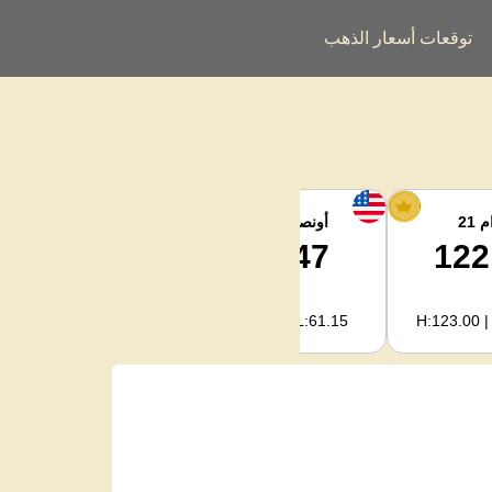
توقعات أسعار الذهب
 21
أونصة الفضة
فضة كجم
2,040.93
63.47
122
H:2,094.18 | L:1,966.08
H:65.13 | L:61.15
H:123.00 |