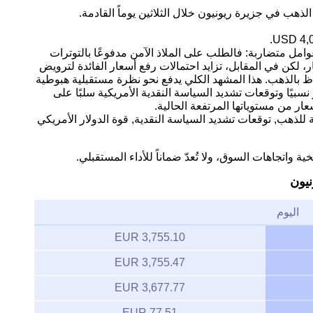
ذهب في جزيرة ريونيون خلال الثلاثين يوماً القادمة.
وامل متضاربة: فالطلب على الملاذ الآمن مدفوعًا بالتوترات
 لكن في المقابل، تزايد احتمالات رفع أسعار الفائدة لترويض
اظ بالذهب. هذا المشهد الكلي يدفع نحو نظرة مستقبلية هبوطية
نسبيًا وتوقعات تشديد السياسة النقدية الأمريكية سلبًا على
عار من مستوياتها المرتفعة الحالية.
ة للذهب, توقعات تشديد السياسة النقدية, قوة الدولار الأمريكي
ية واتجاهات السوق، ولا تُعدّ ضماناً للأداء المستقبلي.
يون
اليوم
3,755.10 EUR
3,755.47 EUR
3,677.77 EUR
77.51 EUR