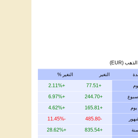
لذهب (EUR)
دة
التغير
التغير %
+2.11%
+77.51
+6.97%
+244.70
+4.62%
+165.81
-11.45%
-485.80
+28.62%
+835.54