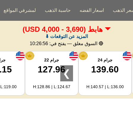
عر الذهب
اسعار الفضه
حاسبة الذهب
لمشرفي المواقع
هابط
(3,690 - 4,000 USD)
المزيد عن التوقعات ⬇
🔴 السوق مغلق — يفتح في:
10:26:55
جرام 24
جرام 22
جرام
.15
127.96
139.60
❯
 L:119.00
H:128.86 | L:124.67
H:140.57 | L:136.00