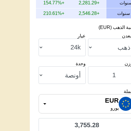
+154.77%
+2,281.29
+210.61%
+2,546.28
 الذهب (EUR)
معدن
عيار
وزن
وحدة
ملة
EUR
يورو
3,755.28