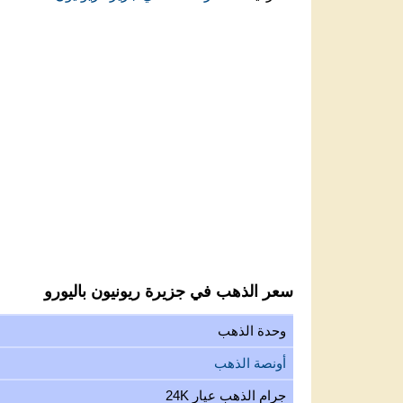
سعر الذهب في جزيرة ريونيون باليورو
وحدة الذهب
أونصة الذهب
جرام الذهب عيار 24K