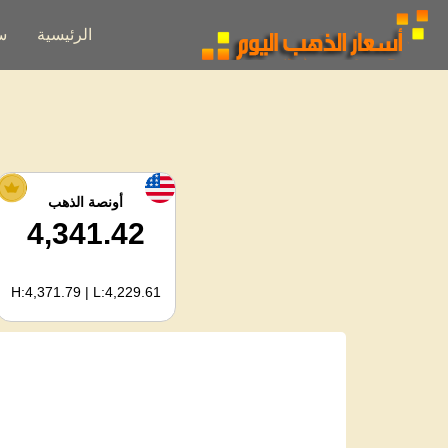
الرئيسية
س
أونصة الذهب
4,341.42
H:4,371.79 | L:4,229.61