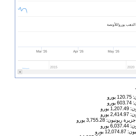
لذهب يورو/للأونصة
Mar '26
Apr '26
May '26
2015
2020
120.75
يورو
603.74
يورو
1,207.49
يورو
2,414.97
يورو
3,755.28
يورو
6,037.44
يورو
12,074.87
يورو