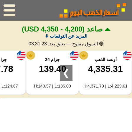
صاعد
(4,200 - 4,350 USD)
الرئيسية
المزيد عن التوقعات ⬇
سعر الذهب
🟢 السوق مفتوح — يغلق بعد:
03:31:22
اسعار الفضه
أونصة الذهب
جرام 24
جرام 
.78
139.40
4,335.31
❯
حاسبة الذهب
| L:124.67
H:140.57 | L:136.00
H:4,371.79 | L:4,229.61
لمشرفي المواقع
توقعات أسعار الذهب