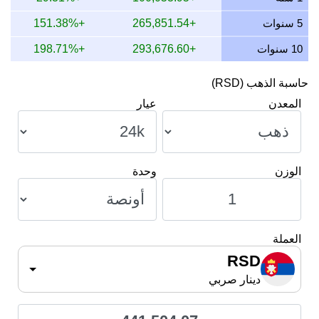
9 يوليو 2026
423,993.98
7,974.37
10,223.55
486.37
5 سنوات
+265,851.54
+151.38%
10 سنوات
+293,676.60
+198.71%
حاسبة الذهب (RSD)
المعدن
عيار
الوزن
وحدة
العملة
RSD
دينار صربي