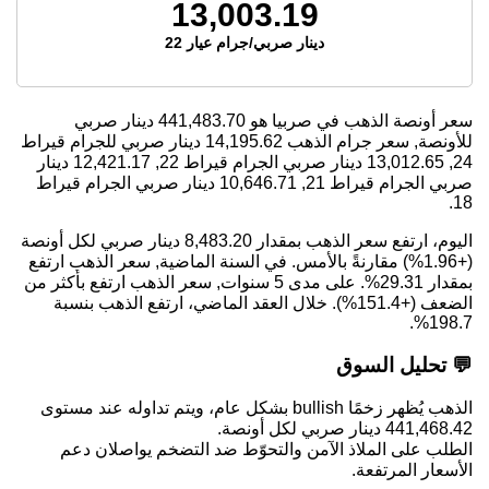
13,003.19
دينار صربي/جرام عيار 22
سعر أونصة الذهب في صربيا هو
441,483.70
دينار صربي
للأونصة, سعر جرام الذهب
14,195.62
دينار صربي للجرام قيراط
24,
13,012.65
دينار صربي الجرام قيراط 22,
12,421.17
دينار
صربي الجرام قيراط 21,
10,646.71
دينار صربي الجرام قيراط
18.
اليوم، ارتفع سعر الذهب بمقدار 8,483.20 دينار صربي لكل أونصة
(+1.96%) مقارنةً بالأمس. في السنة الماضية, سعر الذهب ارتفع
بمقدار 29.31%. على مدى 5 سنوات, سعر الذهب ارتفع بأكثر من
الضعف (+151.4%). خلال العقد الماضي، ارتفع الذهب بنسبة
198.7%.
💬 تحليل السوق
الذهب يُظهر زخمًا bullish بشكل عام، ويتم تداوله عند مستوى
441,468.42 دينار صربي لكل أونصة.
الطلب على الملاذ الآمن والتحوّط ضد التضخم يواصلان دعم
الأسعار المرتفعة.