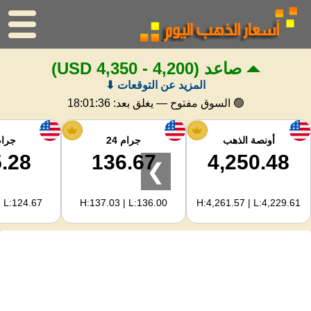
صاعد
(4,200 - 4,350 USD)
الرئيسية
المزيد عن التوقعات ⬇
سعر الذهب
🟢 السوق مفتوح — يغلق بعد:
18:01:35
اسعار الفضه
أونصة الذهب
جرام 24
جرام 
.28
136.67
4,250.48
❯
حاسبة الذهب
| L:124.67
H:137.03 | L:136.00
H:4,261.57 | L:4,229.61
لمشرفي المواقع
توقعات أسعار الذهب