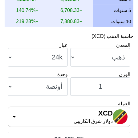
8 يوليو 2026
10,985.98
147.28
206.62
264.90
5 سنوات
+6,708.33
+140.74%
10 سنوات
+7,880.83
+219.28%
حاسبة الذهب (XCD)
المعدن
عيار
الوزن
وحدة
العملة
XCD
دولار شرق الكاريبي