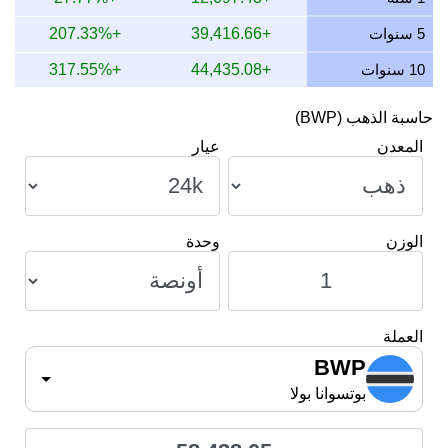
10 يوليو 2026
55,441.25
1,782.44
1,632.71
1,336.83
5 سنوات
+39,416.66
+207.33%
10 سنوات
+44,435.08
+317.55%
حاسبة الذهب (BWP)
المعدن
عيار
الوزن
وحدة
العملة
BWP
بوتسوانا بولا