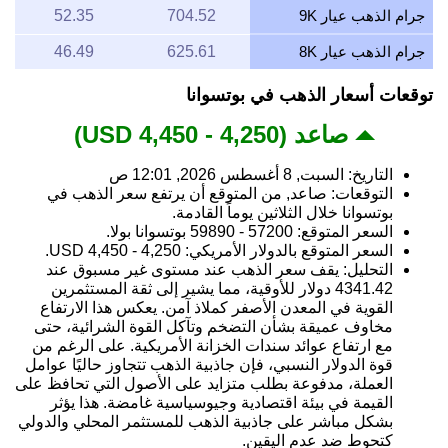
جرام الذهب عيار 9K
704.52
52.35
جرام الذهب عيار 8K
625.61
46.49
توقعات أسعار الذهب في بوتسوانا
صاعد (4,250 - 4,450 USD)
التاريخ: السبت, 8 أغسطس 2026, 12:01 ص
التوقعات: صاعد, من المتوقع أن يرتفع سعر الذهب في
بوتسوانا خلال الثلاثين يوماً القادمة.
السعر المتوقع: 57200 - 59890 بوتسوانا بولا.
السعر المتوقع بالدولار الأمريكي: 4,250 - 4,450 USD.
التحليل: يقف سعر الذهب عند مستوى غير مسبوق عند
4341.42 دولار للأوقية، مما يشير إلى ثقة المستثمرين
القوية في المعدن الأصفر كملاذ آمن. يعكس هذا الارتفاع
مخاوف عميقة بشأن التضخم وتآكل القوة الشرائية، حتى
مع ارتفاع عوائد سندات الخزانة الأمريكية. على الرغم من
قوة الدولار النسبي، فإن جاذبية الذهب تتجاوز حاليًا عوامل
العملة، مدفوعة بطلب متزايد على الأصول التي تحافظ على
القيمة في بيئة اقتصادية وجيوسياسية غامضة. هذا يؤثر
بشكل مباشر على جاذبية الذهب للمستثمر المحلي والدولي
كتحوط ضد عدم اليقين.