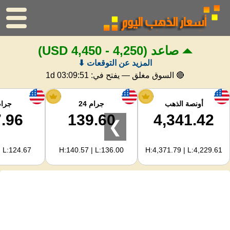
صاعد
(4,250 - 4,450 USD)
الرئيسية
المزيد عن التوقعات ⬇
سعر الذهب
🔴 السوق مغلق — يفتح في:
1d 03:09:50
اسعار الفضه
أونصة الذهب
جرام 24
جرام 
.96
139.60
4,341.42
❯
حاسبة الذهب
| L:124.67
H:140.57 | L:136.00
H:4,371.79 | L:4,229.61
لمشرفي المواقع
توقعات أسعار الذهب