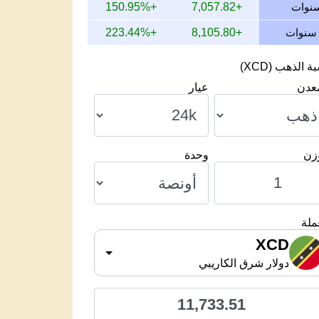
+150.95%
+7,057.82
+223.44%
+8,105.80
 الذهب (XCD)
معدن
عيار
وزن
وحدة
ملة
XCD
دولار شرق الكاريبي
11,733.51