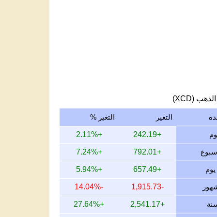
لذهب (XCD)
دة
التغير
التغير %
+2.11%
+242.19
+7.24%
+792.01
+5.94%
+657.49
-14.04%
-1,915.73
+27.64%
+2,541.17