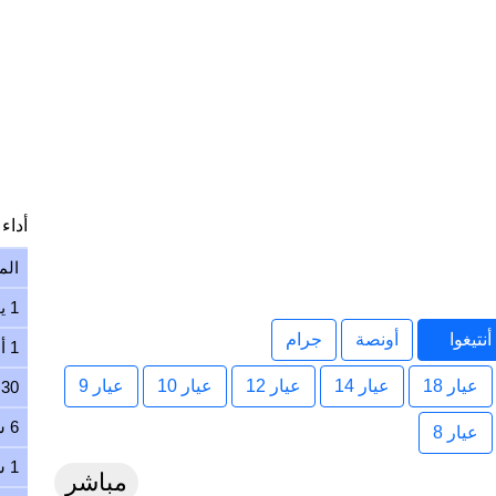
أداء ا
الم
1 يوم
تيغوا
أونصة
جرام
1 أسبوع
عيار 18
عيار 14
عيار 12
عيار 10
عيار 9
30 يوم
6 شهور
عيار 8
1 سنة
مباشر