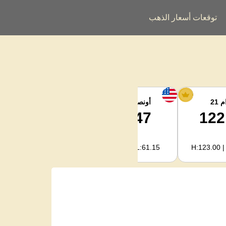
توقعات أسعار الذهب
 21
أونصة الفضة
فضة كجم
2,040.93
63.47
122
H:2,094.18 | L:1,966.08
H:65.13 | L:61.15
H:123.00 |