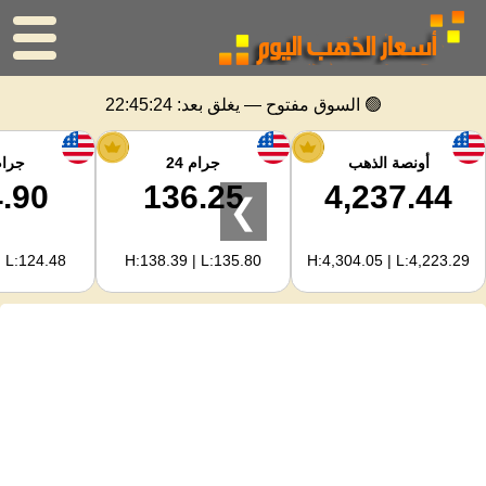
الرئيسية
🟢 السوق مفتوح — يغلق بعد:
22:45:23
سعر الذهب
أونصة الذهب
جرام 24
جرام 
.90
136.25
4,237.44
❯
اسعار الفضه
| L:124.48
H:138.39 | L:135.80
H:4,304.05 | L:4,223.29
حاسبة الذهب
لمشرفي المواقع
توقعات أسعار الذهب