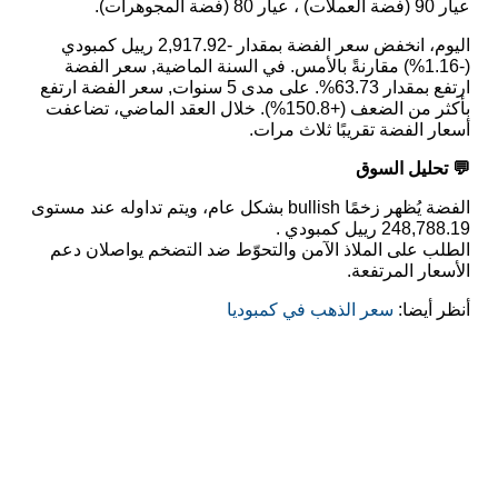
عيار 90 (فضة العملات) ، عيار 80 (فضة المجوهرات).
اليوم، انخفض سعر الفضة بمقدار -2,917.92 رييل كمبودي
(-1.16%) مقارنةً بالأمس. في السنة الماضية, سعر الفضة
ارتفع بمقدار 63.73%. على مدى 5 سنوات, سعر الفضة ارتفع
بأكثر من الضعف (+150.8%). خلال العقد الماضي، تضاعفت
أسعار الفضة تقريبًا ثلاث مرات.
💬 تحليل السوق
الفضة يُظهر زخمًا bullish بشكل عام، ويتم تداوله عند مستوى
248,788.19 رييل كمبودي .
الطلب على الملاذ الآمن والتحوّط ضد التضخم يواصلان دعم
الأسعار المرتفعة.
أنظر أيضا:
سعر الذهب في كمبوديا