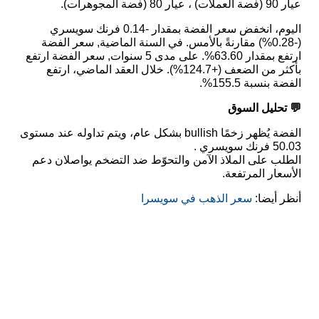
عيار 90 (فضة العملات) ، عيار 80 (فضة المجوهرات).
اليوم، انخفض سعر الفضة بمقدار -0.14 فرنك سويسري
(-0.28%) مقارنةً بالأمس. في السنة الماضية, سعر الفضة
ارتفع بمقدار 63.60%. على مدى 5 سنوات, سعر الفضة ارتفع
بأكثر من الضعف (+124.7%). خلال العقد الماضي، ارتفع
الفضة بنسبة 155.5%.
💬 تحليل السوق
الفضة يُظهر زخمًا bullish بشكل عام، ويتم تداوله عند مستوى
50.03 فرنك سويسري .
الطلب على الملاذ الآمن والتحوّط ضد التضخم يواصلان دعم
الأسعار المرتفعة.
أنظر أيضا:
سعر الذهب في سويسرا