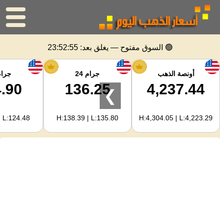
الرئيسية
🟢 السوق مفتوح — يغلق بعد:
23:52:55
سعر الذهب
أونصة الذهب
جرام 24
جرام 
.90
136.25
4,237.44
❯
اسعار الفضه
| L:124.48
H:138.39 | L:135.80
H:4,304.05 | L:4,223.29
حاسبة الذهب
لمشرفي المواقع
توقعات أسعار الذهب