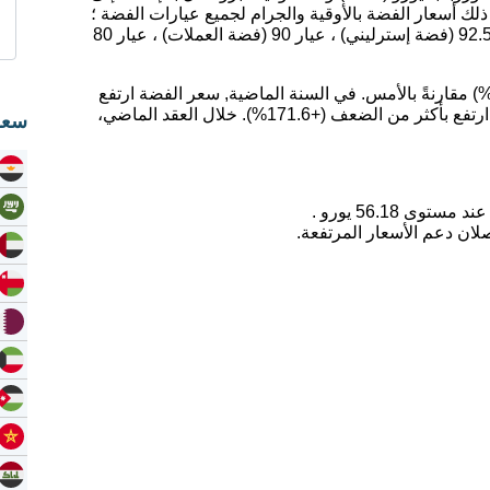
ك أسعار الفضة بالأوقية والجرام لجميع عيارات الفضة ؛
عيار 99.9 (فضة نقية) ، عيار 95.9 (بريتانيا) ، عيار 92.5 (فضة إسترليني) ، عيار 90 (فضة العملات) ، عيار 80
ليوم، ارتفع سعر الفضة بمقدار 2.72 يورو (+5.08%) مقارنةً بالأمس. في السنة الماضية, سعر الفضة ارتفع
بمقدار 71.35%. على مدى 5 سنوات, سعر الفضة ارتفع بأكثر من الضعف (+171.6%). خلال العقد الماضي،
سعر
لان دعم الأسعار المرتفعة.