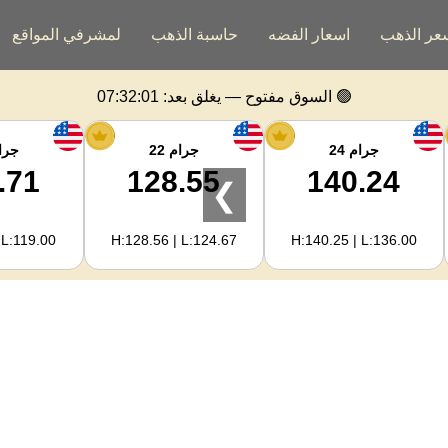
عر الذهب
اسعار الفضه
حاسبة الذهب
لمشرفي المواقع
🟢 السوق مفتوح — يغلق بعد:
07:32:01
جرام 24
جرام 22
جرام
.71
128.55
140.24
❯
 L:119.00
H:128.56 | L:124.67
H:140.25 | L:136.00