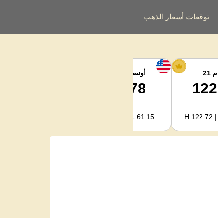
توقعات أسعار الذهب
 21
أونصة الفضة
فضة كجم
2,082.89
64.78
122
H:2,094.18 | L:1,966.08
H:65.13 | L:61.15
H:122.72 |