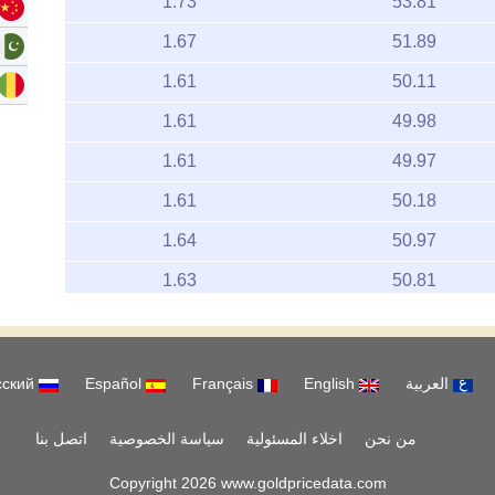
1.73
53.81
1.67
51.89
1.61
50.11
1.61
49.98
1.61
49.97
1.61
50.18
1.64
50.97
1.63
50.81
1.61
50.14
1.65
51.45
العربية
English
Français
Español
русский
1.64
51.14
51.13
من نحن
اخلاء المسئولية
1.64
سياسة الخصوصية
اتصل بنا
1.66
51.49
Copyright 2026 www.goldpricedata.com