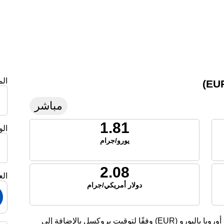
ال
مباشر
1.81
ال
يورو/جرام
2.08
الع
دولار أمريكي/جرام
تعرض هذه الصفحة أسعار الفضة الحالية لليوم في أوروبا باليورو (EUR) وفقًا لتوقيت بروكسل بالإضافة إلى