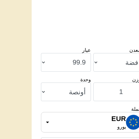
معدن
عيار
وزن
وحدة
ملة
EUR
يورو