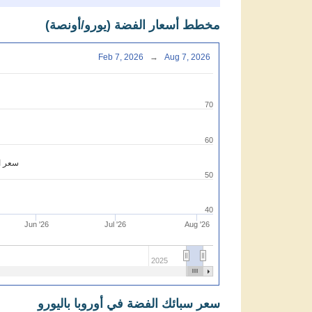
مخطط أسعار الفضة (يورو/أونصة)
Feb 7, 2026
→
Aug 7, 2026
70
60
سعر ال
50
40
Jun '26
Jul '26
Aug '26
2025
سعر سبائك الفضة في أوروبا باليورو