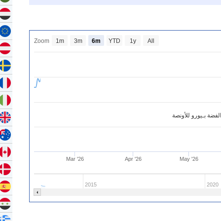
Zoom
1m
3m
6m
YTD
1y
All
فضة بـيورو للأونصة
Mar '26
Apr '26
May '26
2015
2020