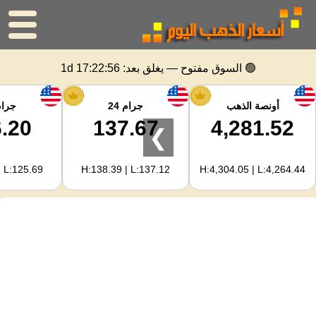
الرئيسية
🟢 السوق مفتوح — يغلق بعد:
1d 17:22:55
سعر الذهب
أونصة الذهب
جرام 24
جرام 
.20
137.67
4,281.52
❯
اسعار الفضه
| L:125.69
H:138.39 | L:137.12
H:4,304.05 | L:4,264.44
حاسبة الذهب
لمشرفي المواقع
توقعات أسعار الذهب