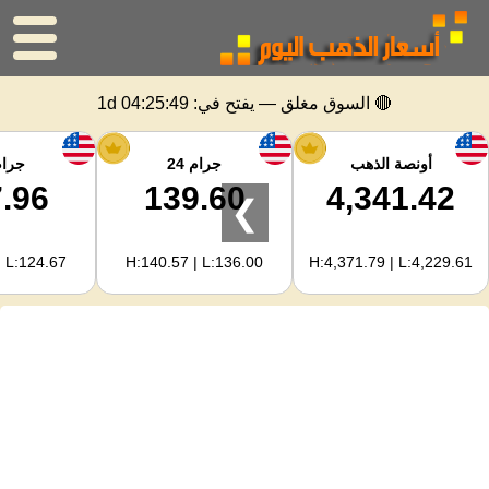
الرئيسية
🔴 السوق مغلق — يفتح في:
1d 04:25:48
سعر الذهب
أونصة الذهب
جرام 24
جرام 
.96
139.60
4,341.42
❯
اسعار الفضه
| L:124.67
H:140.57 | L:136.00
H:4,371.79 | L:4,229.61
حاسبة الذهب
لمشرفي المواقع
توقعات أسعار الذهب