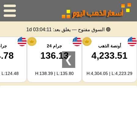
الرئيسية
🟢 السوق مفتوح — يغلق بعد:
1d 03:04:11
سعر الذهب
أونصة الذهب
جرام 24
جرام 
.78
136.13
4,233.51
❯
اسعار الفضه
| L:124.48
H:138.39 | L:135.80
H:4,304.05 | L:4,223.29
حاسبة الذهب
لمشرفي المواقع
توقعات أسعار الذهب