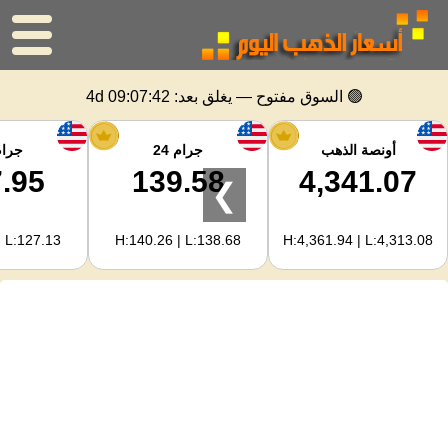
الرئيسية
🟢 السوق مفتوح — يغلق بعد:
4d 09:07:42
سعر الذهب
أونصة الذهب
جرام 24
جرام 
.95
139.58
4,341.07
❯
اسعار الفضه
| L:127.13
H:140.26 | L:138.68
H:4,361.94 | L:4,313.08
حاسبة الذهب
لمشرفي المواقع
توقعات أسعار الذهب