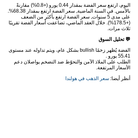
اليوم، ارتفع سعر الفضة بمقدار 0.44 يورو (+0.8%) مقارنةً
بالأمس. في السنة الماضية, سعر الفضة ارتفع بمقدار 68.38%.
على مدى 5 سنوات, سعر الفضة ارتفع بأكثر من الضعف
(+178.5%). خلال العقد الماضي، تضاعفت أسعار الفضة تقريبًا
ثلاث مرات.
💬 تحليل السوق
الفضة يُظهر زخمًا bullish بشكل عام، ويتم تداوله عند مستوى
55.41 يورو .
الطلب على الملاذ الآمن والتحوّط ضد التضخم يواصلان دعم
الأسعار المرتفعة.
أنظر أيضا:
سعر الذهب في هولندا