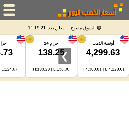
الرئيسية
🟢 السوق مفتوح — يغلق بعد:
11:19:21
سعر الذهب
أونصة الذهب
جرام 24
جرام 
.73
138.25
4,299.63
❯
اسعار الفضه
| L:124.67
H:138.29 | L:136.00
H:4,300.81 | L:4,229.61
حاسبة الذهب
لمشرفي المواقع
توقعات أسعار الذهب