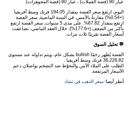
عيار 90 (فضة العملات) ، عيار 80 (فضة المجوهرات).
اليوم، ارتفع سعر الفضة بمقدار 194.05 فرنك وسط أفريفيا
(+0.54%) مقارنةً بالأمس. في السنة الماضية, سعر الفضة
ارتفع بمقدار 67.82%. على مدى 5 سنوات, سعر الفضة ارتفع
بأكثر من الضعف (+177.6%). خلال العقد الماضي، تضاعفت
أسعار الفضة تقريبًا ثلاث مرات.
💬 تحليل السوق
الفضة يُظهر زخمًا bullish بشكل عام، ويتم تداوله عند مستوى
36,226.82 فرنك وسط أفريفيا .
الطلب على الملاذ الآمن والتحوّط ضد التضخم يواصلان دعم
الأسعار المرتفعة.
أنظر أيضا:
سعر الذهب في تشاد