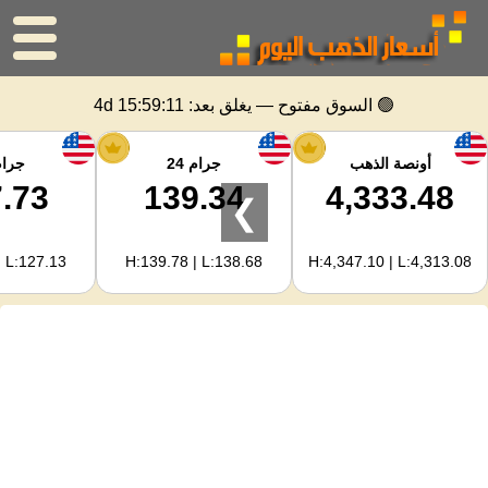
الرئيسية
🟢 السوق مفتوح — يغلق بعد:
4d 15:59:11
سعر الذهب
أونصة الذهب
جرام 24
جرام 
.73
139.34
4,333.48
❯
اسعار الفضه
| L:127.13
H:139.78 | L:138.68
H:4,347.10 | L:4,313.08
حاسبة الذهب
لمشرفي المواقع
توقعات أسعار الذهب