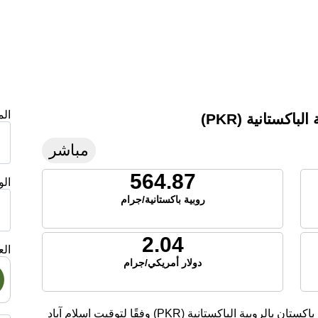
ال
اكستانية (PKR)
مباشر
564.87
ال
روبية باكستانية/جرام
2.04
الع
دولار أمريكي/جرام
تعرض هذه الصفحة أسعار الفضة الحالية لليوم في باكستان بالروبية الباكستانية (PKR) وفقًا لتوقيت اسلام آباد