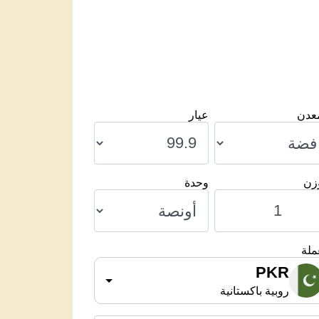
معدن
عيار
وزن
وحدة
ملة
PKR
روبية باكستانية