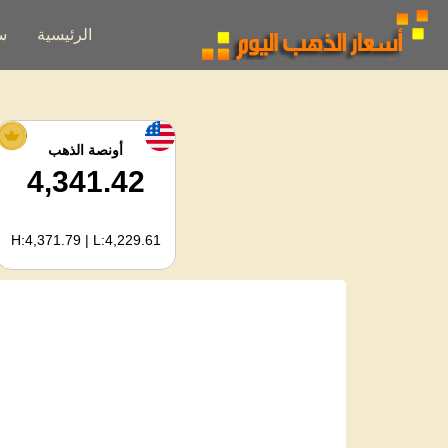
الرئيسية
س
أونصة الذهب
4,341.42
H:4,371.79 | L:4,229.61