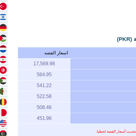
P)
اسعار الفضه
17,569.98
564.95
541.22
522.58
508.46
451.96
تحديث أسعار الفضة لحظيا.