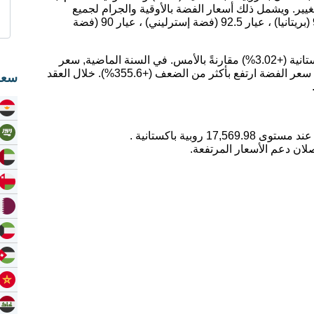
يير. ويشمل ذلك أسعار الفضة بالأوقية والجرام لجميع
عيارات الفضة ؛ عيار 99.9 (فضة نقية) ، عيار 95.9 (بريتانيا) ، عيار 92.5 (فضة إسترليني) ، عيار 90 (فضة
اليوم، ارتفع سعر الفضة بمقدار 514.59 روبية باكستانية (+3.02%) مقارنةً بالأمس. في السنة الماضية, سعر
الفضة ارتفع بمقدار 61.72%. على مدى 5 سنوات, سعر الفضة ارتفع بأكثر من الضعف (+355.6%). خلال العقد
سعر
لان دعم الأسعار المرتفعة.