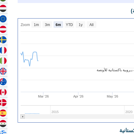
)
Zoom
1m
3m
6m
YTD
1y
All
ـروبية باكستانية للأونصة
Mar '26
Apr '26
May '26
2015
2020
ستانية