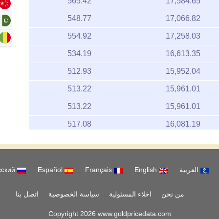
565.42
17,584.65
548.77
17,066.82
554.92
17,258.03
534.19
16,613.35
512.93
15,952.04
513.22
15,961.01
513.22
15,961.01
517.08
16,081.19
524.81
16,321.63
517.39
16,090.97
العربية
English
Français
Español
русский
509.98
15,860.31
16,257.09
من نحن
اخلاء المسئولية
522.74
سياسة الخصوصية
اتصل بنا
519.65
16,161.26
Copyright 2026 www.goldpricedata.com