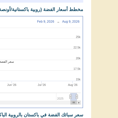
مخطط أسعار الفضة (روبية باكستانية/أونصة
Feb 9, 2026
→
Aug 9, 2026
25k
22.5k
20k
سعر الفضة ب
17.5k
15k
Jun '26
Jul '26
Aug '26
2025
سعر سبائك الفضة في باكستان بالروبية الباك