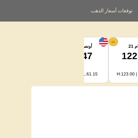
توقعات أسعار الذهب
 21
أونصة الفضة
فضة كجم
2,040.93
63.47
122
H:2,094.18 | L:1,966.08
H:65.13 | L:61.15
H:123.00 |