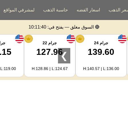
عر الذهب
اسعار الفضه
حاسبة الذهب
لمشرفي المواقع
🔴 السوق مغلق — يفتح في:
10:11:40
جرام 24
جرام 22
جرام
.15
127.96
139.60
❯
 L:119.00
H:128.86 | L:124.67
H:140.57 | L:136.00