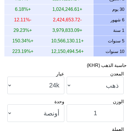
13 يوليو 2026
14,829,749.65
476,776.45
6,776,451.13
30 يوم
+1,024,246.61
+6.18%
12 يوليو 2026
15,106,460.91
485,672.72
5,672,718.11
6 شهور
-2,424,653.72
-12.11%
11 يوليو 2026
15,106,460.91
485,672.72
5,672,718.11
1 سنة
+3,979,833.09
+29.23%
10 يوليو 2026
15,053,934.43
483,983.99
3,983,991.80
5 سنوات
+10,566,130.11
+150.34%
10 سنوات
+12,150,494.54
+223.19%
حاسبة الذهب (KHR)
المعدن
عيار
الوزن
وحدة
العملة