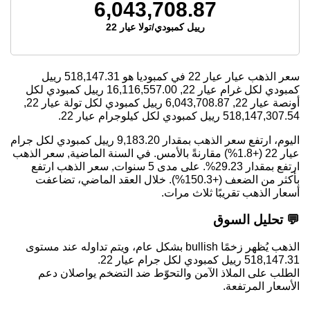
6,043,708.87
رييل كمبودي/تولا عيار 22
سعر الذهب عيار عيار 22 في كمبوديا هو
518,147.31
رييل
كمبودي لكل غرام عيار 22,
16,116,557.00
رييل كمبودي لكل
أونصة عيار 22,
6,043,708.87
رييل كمبودي لكل تولة عيار 22,
518,147,307.54
رييل كمبودي لكل كيلوجرام عيار 22.
اليوم، ارتفع سعر الذهب بمقدار 9,183.20 رييل كمبودي لكل جرام
عيار 22 (+1.8%) مقارنةً بالأمس. في السنة الماضية, سعر الذهب
ارتفع بمقدار 29.23%. على مدى 5 سنوات, سعر الذهب ارتفع
بأكثر من الضعف (+150.3%). خلال العقد الماضي، تضاعفت
أسعار الذهب تقريبًا ثلاث مرات.
💬 تحليل السوق
الذهب يُظهر زخمًا bullish بشكل عام، ويتم تداوله عند مستوى
518,147.31 رييل كمبودي لكل جرام عيار 22.
الطلب على الملاذ الآمن والتحوّط ضد التضخم يواصلان دعم
الأسعار المرتفعة.