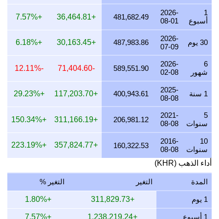
2026-
1
25 يوليو 2026
15,000,896.17
482,278.81
2,278,811.85
+7.57%
+36,464.81
481,682.49
أسبوع
08-01
24 يوليو 2026
15,052,141.11
483,926.34
3,926,336.53
2026-
30 يوم
487,983.86
+30,163.45
+6.18%
07-09
23 يوليو 2026
14,966,754.43
481,181.15
1,181,154.85
2026-
6
22 يوليو 2026
15,353,277.47
493,607.87
3,607,870.80
-12.11%
-71,404.60
589,551.90
شهور
02-08
21 يوليو 2026
15,044,160.85
483,669.77
3,669,771.44
2025-
1 سنة
400,943.61
+117,203.70
+29.23%
08-08
20 يوليو 2026
14,802,370.56
475,896.21
5,896,213.39
2021-
5
19 يوليو 2026
14,868,921.65
478,035.83
8,035,831.19
+150.34%
+311,166.19
206,981.12
سنوات
08-08
18 يوليو 2026
14,868,921.65
478,035.83
8,035,831.19
2016-
10
+223.19%
+357,824.77
160,322.53
سنوات
08-08
17 يوليو 2026
14,868,921.65
478,035.83
8,035,831.19
أداء الذهب (KHR)
16 يوليو 2026
14,677,896.41
471,894.37
1,894,369.72
المدة
التغير
التغير %
15 يوليو 2026
14,976,227.64
481,485.72
1,485,718.70
1 يوم
+311,829.73
+1.80%
14 يوليو 2026
15,108,890.21
485,750.82
5,750,820.23
1 أسبوع
+1,238,219.24
+7.57%