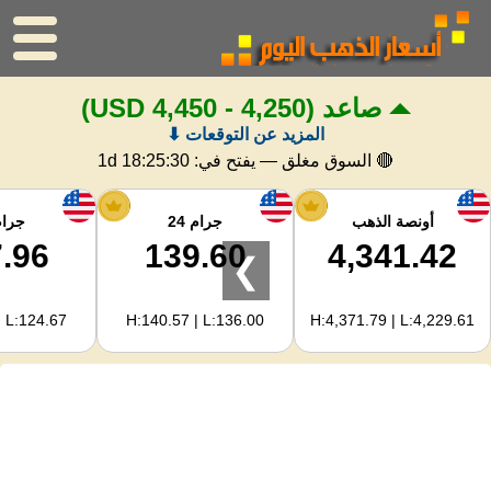
صاعد
(4,250 - 4,450 USD)
الرئيسية
المزيد عن التوقعات ⬇
سعر الذهب
🔴 السوق مغلق — يفتح في:
1d 18:25:30
اسعار الفضه
أونصة الذهب
جرام 24
جرام 
.96
139.60
4,341.42
❯
حاسبة الذهب
| L:124.67
H:140.57 | L:136.00
H:4,371.79 | L:4,229.61
لمشرفي المواقع
توقعات أسعار الذهب