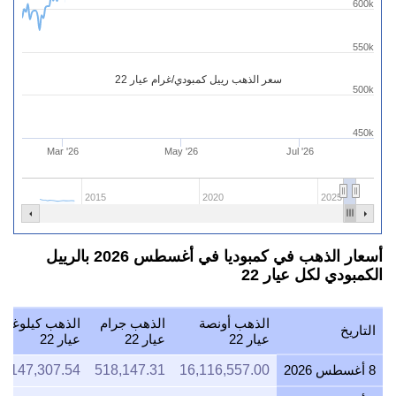
600k
550k
سعر الذهب رييل كمبودي/غرام عيار 22
500k
450k
Mar '26
May '26
Jul '26
2015
2020
2025
أسعار الذهب في كمبوديا في أغسطس 2026 بالرييل
الكمبودي لكل عيار 22
الذهب أونصة
الذهب جرام
الذهب كيلوغرا
التاريخ
عيار 22
عيار 22
عيار 22
8 أغسطس 2026
16,116,557.00
518,147.31
8,147,307.54