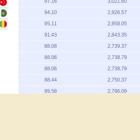
97.16
3,021.60
94.10
2,926.57
95.11
2,958.05
91.43
2,843.35
88.08
2,739.37
88.06
2,738.79
88.06
2,738.79
88.44
2,750.37
89.58
2,786.09
88.24
2,744.19
86.99
2,705.24
العربية
English
Français
Español
русский
89.08
2,770.38
2,753.59
من نحن
اخلاء المسئولية
88.54
سياسة الخصوصية
اتصل بنا