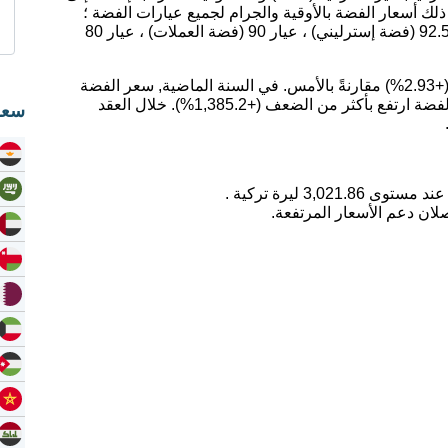
ك أسعار الفضة بالأوقية والجرام لجميع عيارات الفضة ؛
عيار 99.9 (فضة نقية) ، عيار 95.9 (بريتانيا) ، عيار 92.5 (فضة إسترليني) ، عيار 90 (فضة العملات) ، عيار 80
اليوم، ارتفع سعر الفضة بمقدار 86.04 ليرة تركية (+2.93%) مقارنةً بالأمس. في السنة الماضية, سعر الفضة
ارتفع بمقدار 93.93%. على مدى 5 سنوات, سعر الفضة ارتفع بأكثر من الضعف (+1,385.2%). خلال العقد
سعر
لان دعم الأسعار المرتفعة.