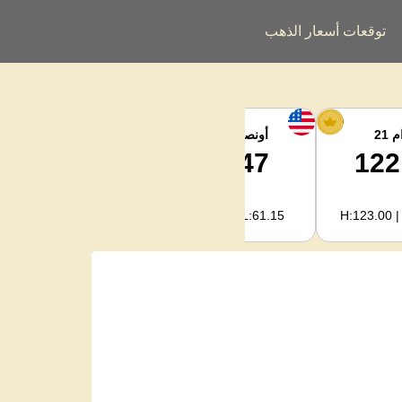
توقعات أسعار الذهب
 21
أونصة الفضة
فضة كجم
2,040.93
63.47
122
H:2,094.18 | L:1,966.08
H:65.13 | L:61.15
H:123.00 |