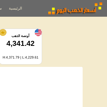
الرئيسية
س
أونصة الذهب
4,341.42
H:4,371.79 | L:4,229.61