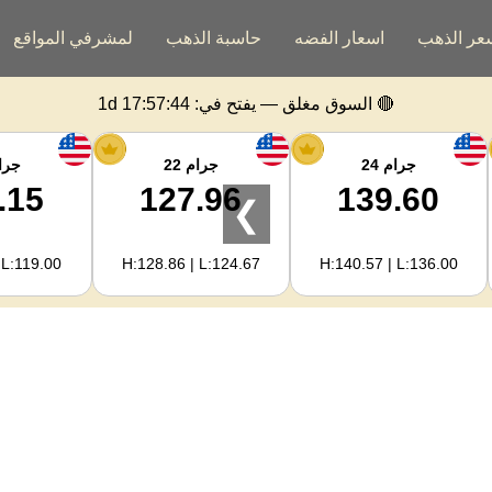
عر الذهب
اسعار الفضه
حاسبة الذهب
لمشرفي المواقع
🔴 السوق مغلق — يفتح في:
1d 17:57:43
جرام 24
جرام 22
جرام
.15
127.96
139.60
❯
 L:119.00
H:128.86 | L:124.67
H:140.57 | L:136.00