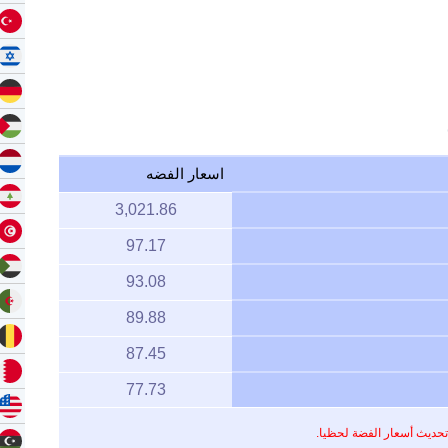
اسعار الفضه
3,021.86
97.17
93.08
89.88
87.45
77.73
تحديث أسعار الفضة لحظيا.