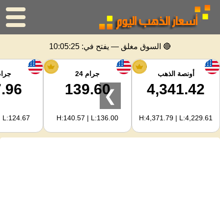
الرئيسية
🔴 السوق مغلق — يفتح في:
10:05:25
سعر الذهب
أونصة الذهب
جرام 24
جرام 
.96
139.60
4,341.42
❯
اسعار الفضه
| L:124.67
H:140.57 | L:136.00
H:4,371.79 | L:4,229.61
حاسبة الذهب
لمشرفي المواقع
توقعات أسعار الذهب