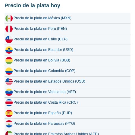
Precio de la plata hoy
17 julio 2026
2,639.13
84.86
Precio de la plata en México (MXN)
16 julio 2026
2,620.95
84.27
Precio de la plata en Perú (PEN)
15 julio 2026
2,712.23
87.21
Precio de la plata en Chile (CLP)
14 julio 2026
2,765.76
88.93
Precio de la plata en Ecuador (USD)
13 julio 2026
2,694.19
86.63
Precio de la plata en Bolivia (BOB)
12 julio 2026
2,805.04
90.19
Precio de la plata en Colombia (COP)
11 julio 2026
2,805.04
90.19
Precio de la plata en Estados Unidos (USD)
10 julio 2026
2,797.61
89.96
Precio de la plata en Venezuela (VEF)
9 julio 2026
2,831.86
91.06
Precio de la plata en Costa Rica (CRC)
Precio de la plata en España (EUR)
Precio de la plata en Paraguay (PYG)
Precio de la plata en Emiratos Árabes Unidos (AED)