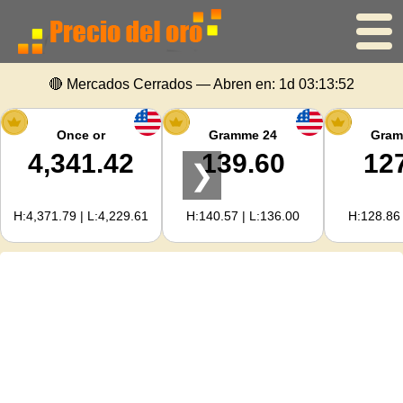
🔴 Mercados Cerrados — Abren en:
1d 03:13:52
Inicio
Precio del oro
Once or
Gramme 24
Gram
4,341.42
139.60
12
❯
Precio de la plata
H:4,371.79 | L:4,229.61
H:140.57 | L:136.00
H:128.86 
Calculadora de oro
Para Webmasters
Previsión del precio del oro