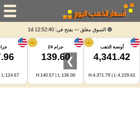
الرئيسية
🔴 السوق مغلق — يفتح في:
1d 12:52:40
سعر الذهب
أونصة الذهب
جرام 24
جرام 
.96
139.60
4,341.42
❯
اسعار الفضه
| L:124.67
H:140.57 | L:136.00
H:4,371.79 | L:4,229.61
حاسبة الذهب
لمشرفي المواقع
توقعات أسعار الذهب