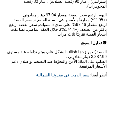
إسترليني) ، عيار 90 (فضة العملات) ، عيار 80 (فضة
المجوهرات).
اليوم، ارتفع سعر الفضة بمقدار 97.04 دينار مقادوني
(+2.95%) مقارنةً بالأمس. في السنة الماضية, سعر الفضة
ارتفع بمقدار 67.46%. على مدى 5 سنوات, سعر الفضة ارتفع
بأكثر من الضعف (+174.4%). خلال العقد الماضي، تضاعفت
أسعار الفضة تقريبًا ثلاث مرات.
💬 تحليل السوق
الفضة يُظهر زخمًا bullish بشكل عام، ويتم تداوله عند مستوى
3,387.99 دينار مقادوني .
الطلب على الملاذ الآمن والتحوّط ضد التضخم يواصلان دعم
الأسعار المرتفعة.
أنظر أيضا:
سعر الذهب في مقدونيا الشمالية