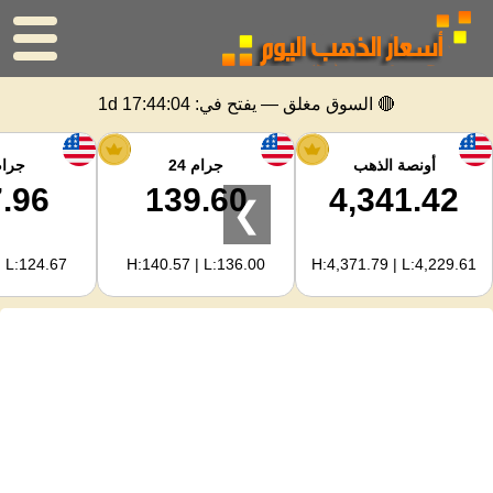
الرئيسية
🔴 السوق مغلق — يفتح في:
1d 17:44:04
سعر الذهب
أونصة الذهب
جرام 24
جرام 
.96
139.60
4,341.42
❯
اسعار الفضه
| L:124.67
H:140.57 | L:136.00
H:4,371.79 | L:4,229.61
حاسبة الذهب
لمشرفي المواقع
توقعات أسعار الذهب